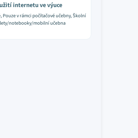
užití internetu ve výuce
é, Pouze v rámci počítačové učebny, Školní
lety/notebooky/mobilní učebna