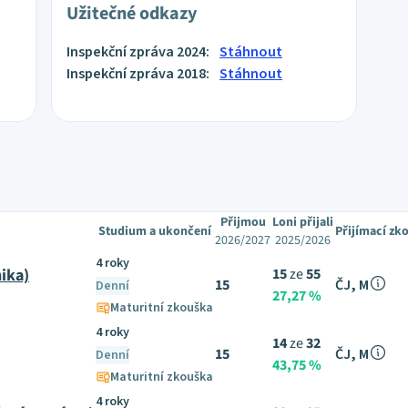
Užitečné odkazy
Inspekční zpráva 2024:
Stáhnout
Inspekční zpráva 2018:
Stáhnout
Přijmou
Loni přijali
Studium a ukončení
Přijímací zk
2026/2027
2025/2026
4 roky
ika)
15
ze
55
15
ČJ, M
Denní
27,27 %
Maturitní zkouška
4 roky
14
ze
32
15
ČJ, M
Denní
43,75 %
Maturitní zkouška
4 roky