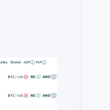
oušky
Školné
OZP
PLP
0
Kč / rok
NE
ANO
0
Kč / rok
NE
ANO