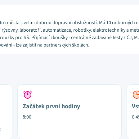
ntru města s velmi dobrou dopravní obslužností. Má 10 odborných u
 rýsovny, laboratoří, automatizace, robotiky, elektrotechniky a metr
oužky pro SŠ. Přijímací zkoušky - centrálně zadávané testy z ČJ, M
vání - lze zajistit na partnerských školách.
Začátek první hodiny
Vs
8:00
6:4
ě