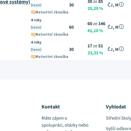
čové systémy)
30
ze
85
30
ČJ, M
Denní
35,29 %
Maturitní zkouška
4 roky
60
ze
146
60
ČJ, M
Denní
41,10 %
Maturitní zkouška
4 roky
17
ze
51
30
ČJ, M
Denní
33,33 %
Maturitní zkouška
Kontakt
Vyhledat
Máte zájem o
Střední škol
spolupráci, otázky nebo
Vyšší odborn