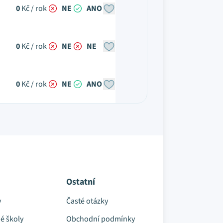
0
Kč / rok
NE
ANO
0
Kč / rok
NE
NE
0
Kč / rok
NE
ANO
Ostatní
y
Časté otázky
é školy
Obchodní podmínky