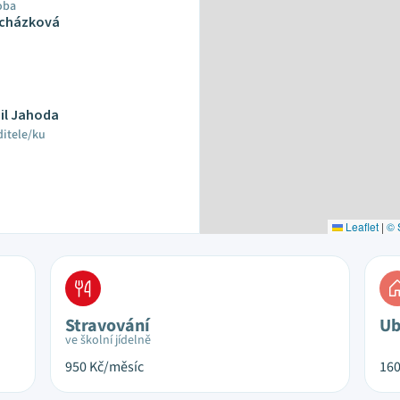
oba
ocházková
mil Jahoda
ditele/ku
Leaflet
|
© 
Stravování
Ub
ve školní jídelně
950
Kč/měsíc
16