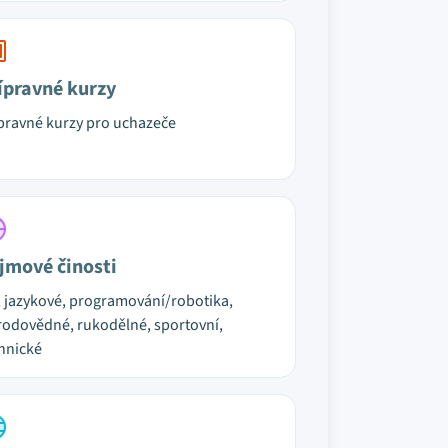
ípravné kurzy
pravné kurzy pro uchazeče
jmové činosti
, jazykové, programování/robotika,
rodovědné, rukodělné, sportovní,
hnické