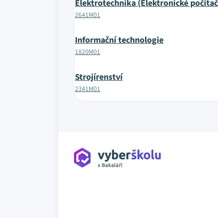
Elektrotechnika (Elektronické počíta
2641M01
Informační technologie
1820M01
Strojírenství
2341M01