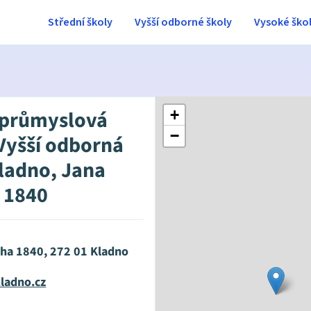
Střední školy
Vyšší odborné školy
Vysoké ško
 průmyslová
+
−
 Vyšší odborná
Kladno, Jana
 1840
cha 1840, 272 01 Kladno
ladno.cz