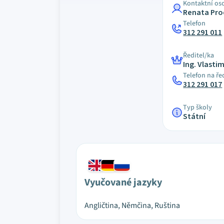
Kontaktní os
Renata Pr
Telefon
312 291 011
Ředitel/ka
Ing. Vlasti
Telefon na ře
312 291 017
Typ školy
Státní
Vyučované jazyky
Angličtina, Němčina, Ruština