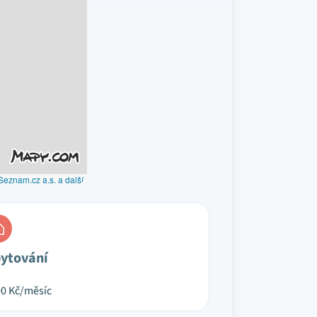
Seznam.cz a.s. a další
ytování
00
Kč/měsíc