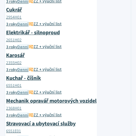
ZZ + výuční list
3 roky
Denní
Cukrář
2954H01
ZZ + výuční list
3 roky
Denní
Elektrikář - silnoproud
2651H02
ZZ + výuční list
3 roky
Denní
Karosář
2355H02
ZZ + výuční list
3 roky
Denní
Kuchař - číšník
6551H01
ZZ + výuční list
3 roky
Denní
Mechanik opravář motorových vozidel
2368H01
ZZ + výuční list
3 roky
Denní
Stravovací a ubytovací služby
6551E01