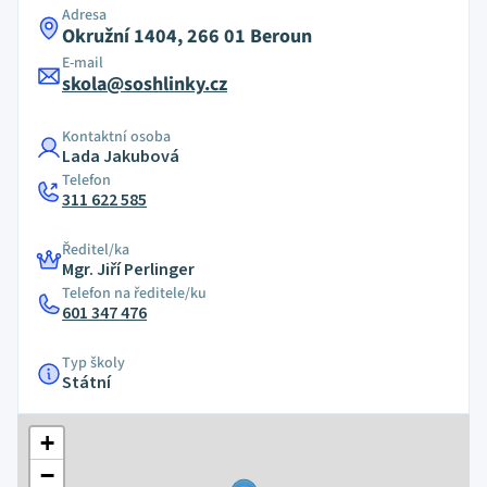
Adresa
Okružní 1404, 266 01 Beroun
E-mail
skola@soshlinky.cz
Kontaktní osoba
Lada Jakubová
Telefon
311 622 585
Ředitel/ka
Mgr. Jiří Perlinger
Telefon na ředitele/ku
601 347 476
Typ školy
Státní
+
−