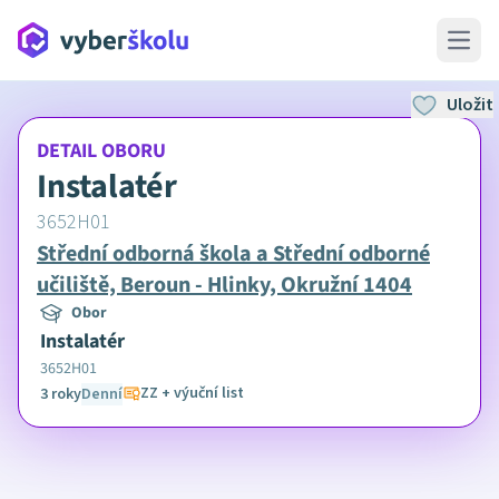
Open 
Uložit
DETAIL OBORU
Instalatér
3652H01
Střední odborná škola a Střední odborné
učiliště, Beroun - Hlinky, Okružní 1404
Obor
Instalatér
3652H01
ZZ + výuční list
3 roky
Denní