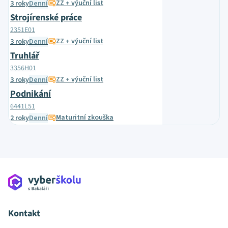
ZZ + výuční list
3 roky
Denní
Strojírenské práce
2351E01
ZZ + výuční list
3 roky
Denní
Truhlář
3356H01
ZZ + výuční list
3 roky
Denní
Podnikání
6441L51
Maturitní zkouška
2 roky
Denní
Kontakt