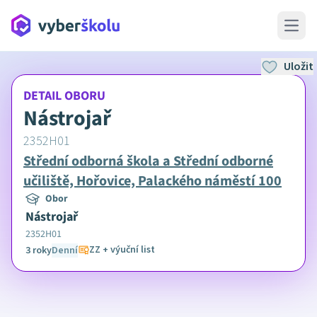
Open 
Uložit
DETAIL OBORU
Nástrojař
2352H01
Střední odborná škola a Střední odborné
učiliště, Hořovice, Palackého náměstí 100
Obor
Nástrojař
2352H01
ZZ + výuční list
3 roky
Denní