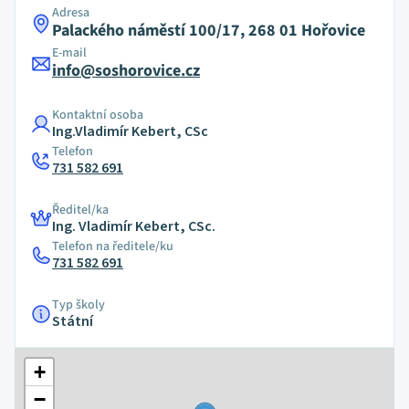
Adresa
Palackého náměstí 100/17, 268 01 Hořovice
E-mail
info@soshorovice.cz
Kontaktní osoba
Ing.Vladimír Kebert, CSc
Telefon
731 582 691
Ředitel/ka
Ing. Vladimír Kebert, CSc.
Telefon na ředitele/ku
731 582 691
Typ školy
Státní
+
−