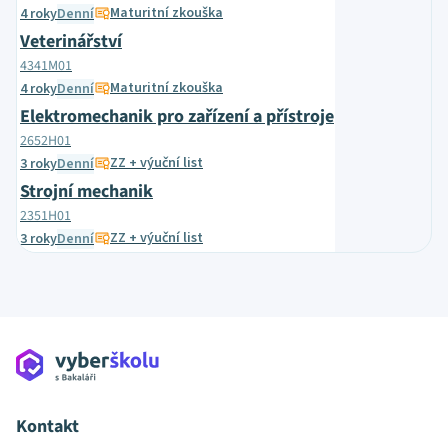
Maturitní zkouška
4 roky
Denní
Veterinářství
4341M01
Maturitní zkouška
4 roky
Denní
Elektromechanik pro zařízení a přístroje
2652H01
ZZ + výuční list
3 roky
Denní
Strojní mechanik
2351H01
ZZ + výuční list
3 roky
Denní
Kontakt