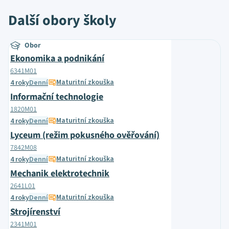
Další obory školy
Obor
Ekonomika a podnikání
6341M01
Maturitní zkouška
4 roky
Denní
Informační technologie
1820M01
Maturitní zkouška
4 roky
Denní
Lyceum (režim pokusného ověřování)
7842M08
Maturitní zkouška
4 roky
Denní
Mechanik elektrotechnik
2641L01
Maturitní zkouška
4 roky
Denní
Strojírenství
2341M01