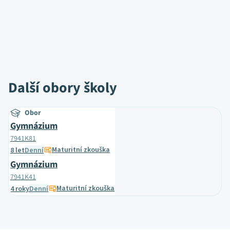
Další obory školy
Obor
Gymnázium
7941K81
Maturitní zkouška
8 let
Denní
Gymnázium
7941K41
Maturitní zkouška
4 roky
Denní