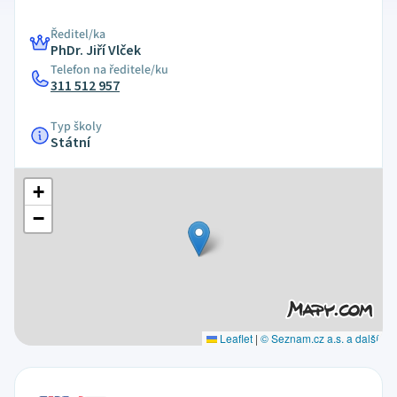
Ředitel/ka
PhDr. Jiří Vlček
Telefon na ředitele/ku
311 512 957
Typ školy
Státní
+
−
Leaflet
|
© Seznam.cz a.s. a další