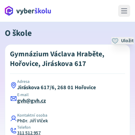
Open 
O škole
Uložit
Gymnázium Václava Hraběte,
Hořovice, Jiráskova 617
Adresa
Jiráskova 617/6, 268 01 Hořovice
E-mail
gvh@gvh.cz
Kontaktní osoba
PhDr. Jiří Vlček
Telefon
311 512 957