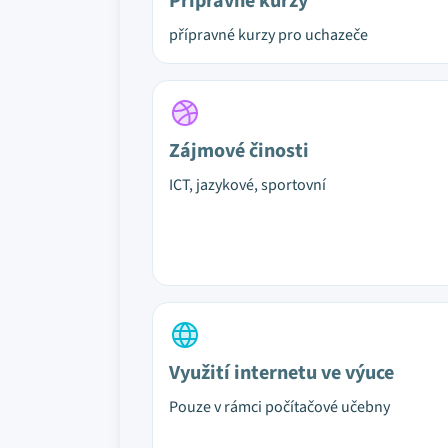
Přípravné kurzy
přípravné kurzy pro uchazeče
Zájmové činosti
ICT, jazykové, sportovní
Využití internetu ve výuce
Pouze v rámci počítačové učebny