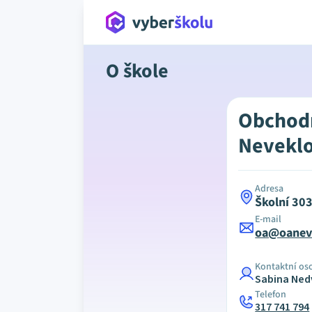
O škole
Obchod
Nevekl
Adresa
Školní 30
E-mail
oa@oaneve
Kontaktní os
Sabina Ne
Telefon
317 741 794