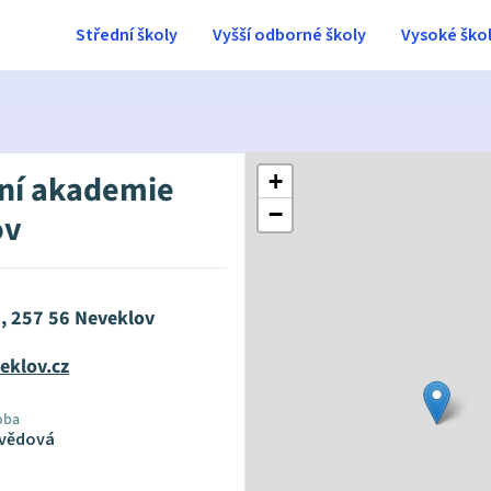
Střední školy
Vyšší odborné školy
Vysoké ško
ní akademie
+
−
ov
3, 257 56 Neveklov
klov.cz
oba
dvědová