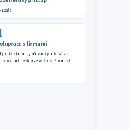
zbariérový přístup
 zcela
olupráce s firmami
t praktického vyučování probíhá ve
mě/firmách, exkurze ve firmě/firmách