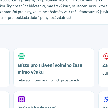
.2026, odborné praxe, výuka předmětů v cizích jazycích, mezinárodn
zkoušky z psaní na klávesnici, masérský kurz, osvědčení instruktora
ahraniční projekty, volitelné předměty ve 3.roč.- francouzský jazyk,
ru se předpokládá dobrá pohybová zdatnost.
Místo pro trávení volného času
Za
mimo výuku
odb
relaxační zóny ve vnitřních prostorách