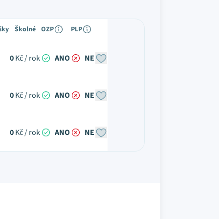
šky
Školné
OZP
PLP
0
Kč / rok
ANO
NE
0
Kč / rok
ANO
NE
0
Kč / rok
ANO
NE