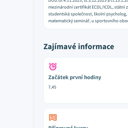
DOD:Út 4.11.2025, st.3.12.2025 a čt.15.1
mezinárodní certifikát ECDL/ICDL, státní 
studentská společnost, školní psycholog, z
matematický seminář, u sportovního obo
Zajímavé informace
Začátek první hodiny
7,45