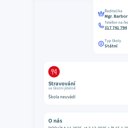
Ředitel/ka
Mgr. Barbo
Telefon na ře
317 741 794
Typ školy
Státní
Stravování
ve školní jídelně
Škola neuvádí
O nás