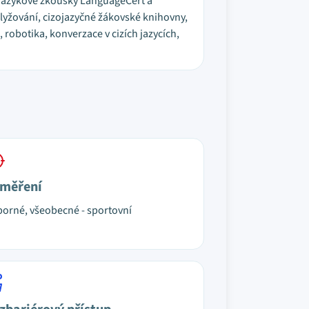
í jazykové zkoušky LanguageCert a
 lyžování, cizojazyčné žákovské knihovny,
 robotika, konverzace v cizích jazycích,
měření
orné, všeobecné - sportovní