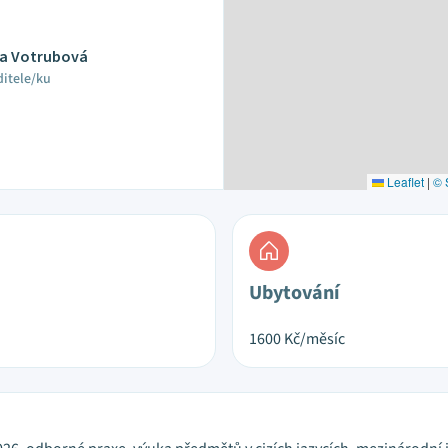
ra Votrubová
ditele/ku
Leaflet
|
© 
Ubytování
1600
Kč/měsíc