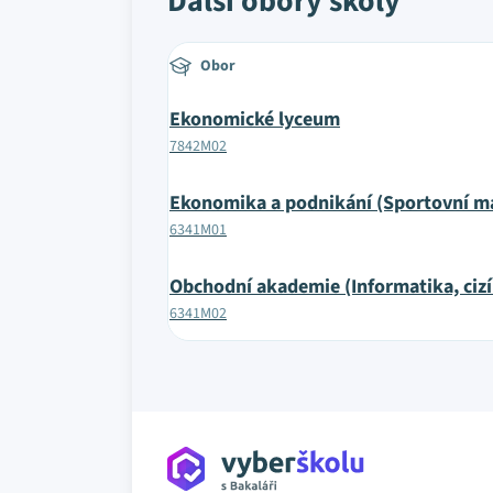
Další obory školy
Obor
Ekonomické lyceum
7842M02
Ekonomika a podnikání (Sportovní 
6341M01
Obchodní akademie (Informatika, cizí
6341M02