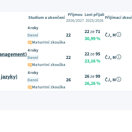
Přijmou
Loni přijali
Studium a ukončení
Přijímací zkou
2026/2027
2025/2026
4 roky
22
ze
71
22
ČJ, M
Denní
30,99 %
Maturitní zkouška
4 roky
management)
22
ze
95
22
ČJ, M
Denní
23,16 %
Maturitní zkouška
4 roky
 jazyky)
26
ze
99
26
ČJ, M
Denní
26,26 %
Maturitní zkouška