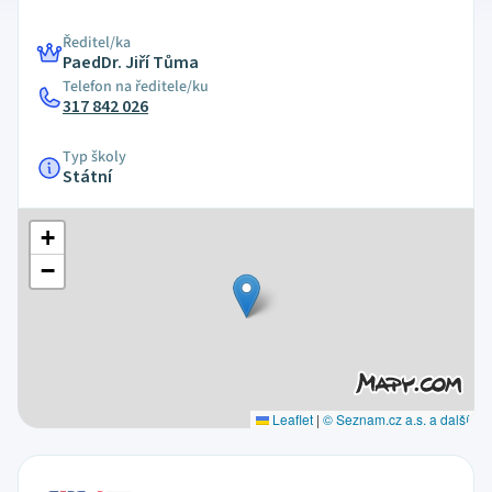
Ředitel/ka
PaedDr. Jiří Tůma
Telefon na ředitele/ku
317 842 026
Typ školy
Státní
+
−
Leaflet
|
© Seznam.cz a.s. a další