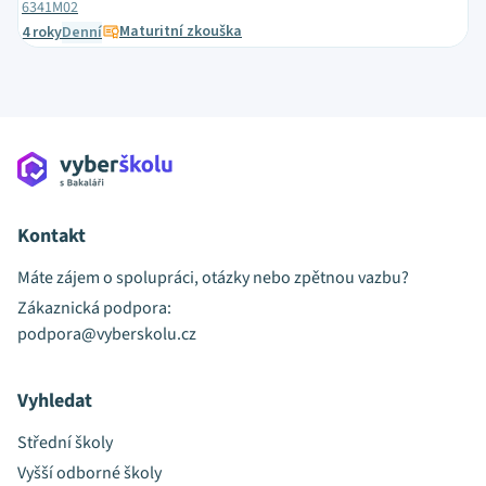
6341M02
Maturitní zkouška
4 roky
Denní
Kontakt
Máte zájem o spolupráci, otázky nebo zpětnou vazbu?
Zákaznická podpora:
podpora@vyberskolu.cz
Vyhledat
Střední školy
Vyšší odborné školy