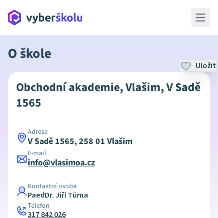
Open 
O škole
Uložit
Obchodní akademie, Vlašim, V Sadě
1565
Adresa
V Sadě 1565, 258 01 Vlašim
E-mail
info@vlasimoa.cz
Kontaktní osoba
PaedDr. Jiří Tůma
Telefon
317 842 026