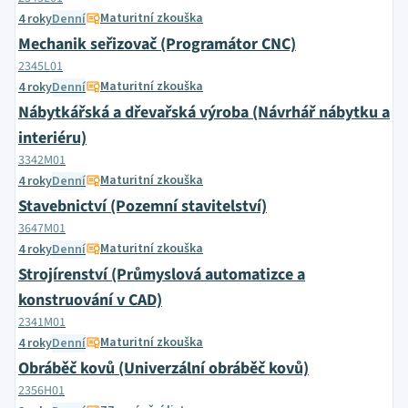
Maturitní zkouška
4 roky
Denní
Mechanik seřizovač (Programátor CNC)
2345L01
Maturitní zkouška
4 roky
Denní
Nábytkářská a dřevařská výroba (Návrhář nábytku a
interiéru)
3342M01
Maturitní zkouška
4 roky
Denní
Stavebnictví (Pozemní stavitelství)
3647M01
Maturitní zkouška
4 roky
Denní
Strojírenství (Průmyslová automatizce a
konstruování v CAD)
2341M01
Maturitní zkouška
4 roky
Denní
Obráběč kovů (Univerzální obráběč kovů)
2356H01