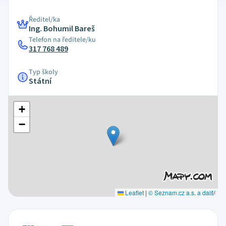
Ředitel/ka
Ing. Bohumil Bareš
Telefon na ředitele/ku
317 768 489
Typ školy
Státní
+
−
Leaflet
|
© Seznam.cz a.s. a další