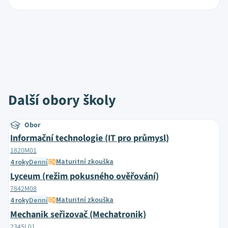
Další obory školy
Obor
Informační technologie (IT pro průmysl)
1820M01
Maturitní zkouška
4 roky
Denní
Lyceum (režim pokusného ověřování)
7842M08
Maturitní zkouška
4 roky
Denní
Mechanik seřizovač (Mechatronik)
2345L01