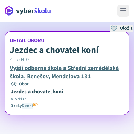
Open 
Uložit
DETAIL OBORU
Jezdec a chovatel koní
4153H02
Vyšší odborná škola a Střední zemědělská
škola, Benešov, Mendelova 131
Obor
Jezdec a chovatel koní
4153H02
3 roky
Denní