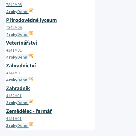
7842M08
4 roky
Denní
Přírodovědné lyceum
7842M05
4 roky
Denní
Veterinářství
4341M01
4 roky
Denní
Zahradnictví
4144M01
4 roky
Denní
Zahradník
4152H01
3 roky
Denní
Zemědělec - farmář
4151H01
3 roky
Denní