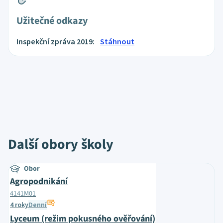
Užitečné odkazy
Inspekční zpráva 2019:
Stáhnout
Další obory školy
Obor
Agropodnikání
4141M01
4 roky
Denní
Lyceum (režim pokusného ověřování)