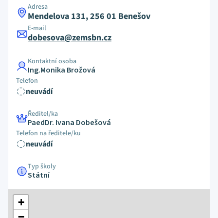
Adresa
Mendelova 131, 256 01 Benešov
E-mail
dobesova@zemsbn.cz
Kontaktní osoba
Ing.Monika Brožová
Telefon
neuvádí
Ředitel/ka
PaedDr. Ivana Dobešová
Telefon na ředitele/ku
neuvádí
Typ školy
Státní
+
−