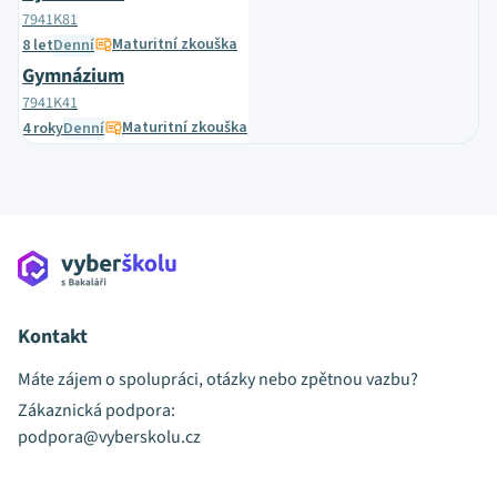
7941K81
Maturitní zkouška
8 let
Denní
Gymnázium
7941K41
Maturitní zkouška
4 roky
Denní
Kontakt
Máte zájem o spolupráci, otázky nebo zpětnou vazbu?
Zákaznická podpora:
podpora@vyberskolu.cz