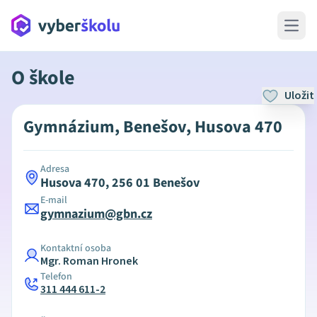
Open 
O škole
Uložit
Gymnázium, Benešov, Husova 470
Adresa
Husova 470, 256 01 Benešov
E-mail
gymnazium@gbn.cz
Kontaktní osoba
Mgr. Roman Hronek
Telefon
311 444 611-2