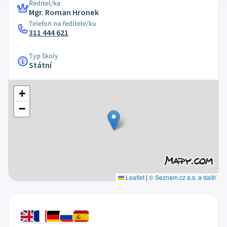
Ředitel/ka
Mgr. Roman Hronek
Telefon na ředitele/ku
311 444 621
Typ školy
Státní
+
−
Leaflet
|
© Seznam.cz a.s. a další