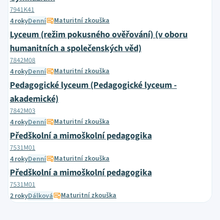
7941K41
Maturitní zkouška
4 roky
Denní
Lyceum (režim pokusného ověřování) (v oboru
humanitních a společenských věd)
7842M08
Maturitní zkouška
4 roky
Denní
Pedagogické lyceum (Pedagogické lyceum -
akademické)
7842M03
Maturitní zkouška
4 roky
Denní
Předškolní a mimoškolní pedagogika
7531M01
Maturitní zkouška
4 roky
Denní
Předškolní a mimoškolní pedagogika
7531M01
Maturitní zkouška
2 roky
Dálková