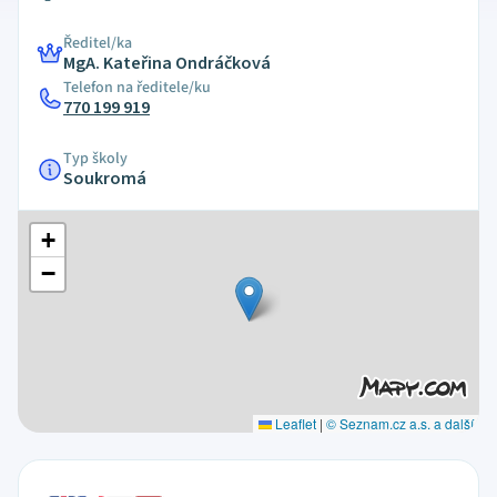
Ředitel/ka
MgA. Kateřina Ondráčková
Telefon na ředitele/ku
770 199 919
Typ školy
Soukromá
+
−
Leaflet
|
© Seznam.cz a.s. a další