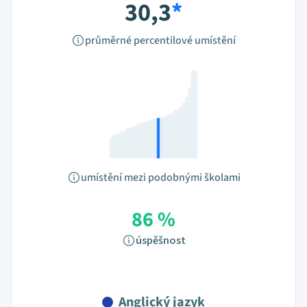
30,3
*
průměrné percentilové umístění
umístění mezi podobnými školami
86 %
úspěšnost
Anglický jazyk