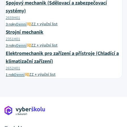
Spojový mechanik (Sdělovací a zabezpečovací
systémy)
2659H01
ZZ + výuční list
3 roky
Denní
Strojní mechanik
2351H01
ZZ + výuční list
3 roky
Denní
Elektromechanik pro zařízení a přístroje (Chladící a
klimatizační zařízení)
2652H01
ZZ + výuční list
1 rok
Denní