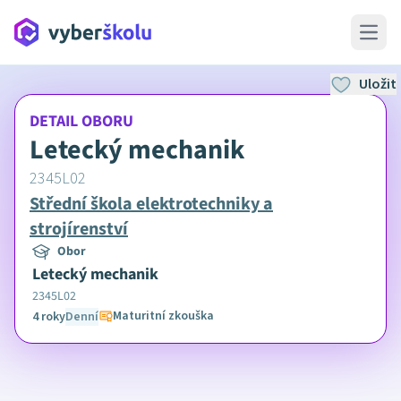
Open 
Uložit
DETAIL OBORU
Letecký mechanik
2345L02
Střední škola elektrotechniky a
strojírenství
Obor
Letecký mechanik
2345L02
Maturitní zkouška
4 roky
Denní