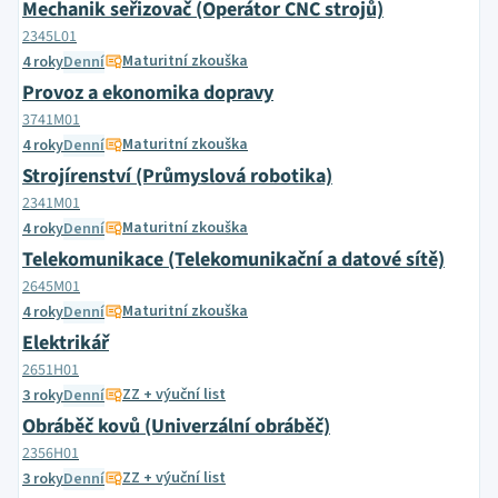
Mechanik seřizovač (Operátor CNC strojů)
2345L01
Maturitní zkouška
4 roky
Denní
Provoz a ekonomika dopravy
3741M01
Maturitní zkouška
4 roky
Denní
Strojírenství (Průmyslová robotika)
2341M01
Maturitní zkouška
4 roky
Denní
Telekomunikace (Telekomunikační a datové sítě)
2645M01
Maturitní zkouška
4 roky
Denní
Elektrikář
2651H01
ZZ + výuční list
3 roky
Denní
Obráběč kovů (Univerzální obráběč)
2356H01
ZZ + výuční list
3 roky
Denní