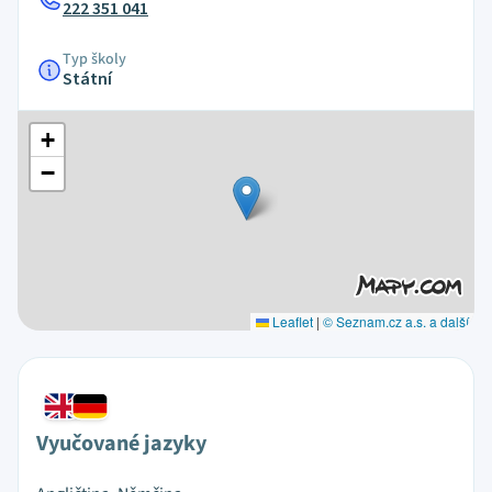
222 351 041
Typ školy
Státní
+
−
Leaflet
|
© Seznam.cz a.s. a další
Vyučované jazyky