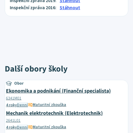
Inspekční zpráva 2019:
Stáhnout
Inspekční zpráva 2016:
Stáhnout
Další obory školy
Obor
Ekonomika a podnikání (Finanční specialista)
6341M01
Maturitní zkouška
4 roky
Denní
Mechanik elektrotechnik (Elektrotechnik)
2641L01
Maturitní zkouška
4 roky
Denní