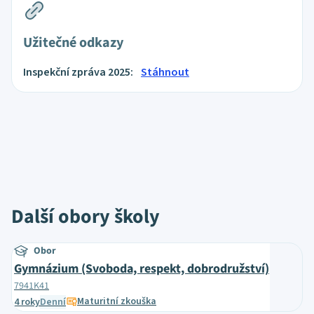
Užitečné odkazy
Inspekční zpráva 2025:
Stáhnout
Další obory školy
Obor
Gymnázium (Svoboda, respekt, dobrodružství)
7941K41
Maturitní zkouška
4 roky
Denní