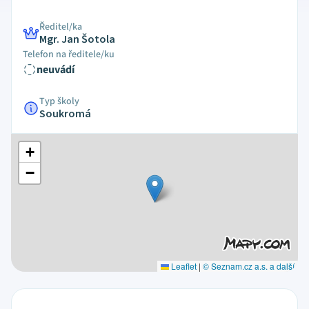
Ředitel/ka
Mgr. Jan Šotola
Telefon na ředitele/ku
neuvádí
Typ školy
Soukromá
+
−
Leaflet
|
© Seznam.cz a.s. a další