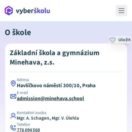
Open 
O škole
Uložit
Základní škola a gymnázium
Minehava, z.s.
Adresa
Havlíčkovo náměstí 300/10, Praha
E-mail
admission@minehava.school
Kontaktní osoba
Mgr. A. Schagen, Mgr. V. Úlehla
Telefon
776 094 568