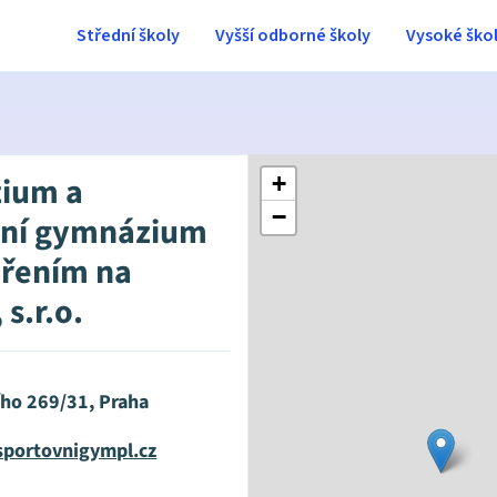
Střední školy
Vyšší odborné školy
Vysoké ško
ium a
+
−
vní gymnázium
řením na
 s.r.o.
ího 269/31, Praha
sportovnigympl.cz