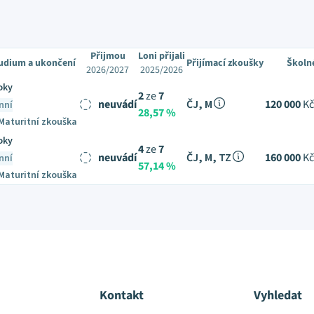
Přijmou
Loni přijali
udium a ukončení
Přijímací zkoušky
Školn
2026/2027
2025/2026
oky
2
ze
7
neuvádí
ČJ, M
120 000
Kč
nní
28,57 %
Maturitní zkouška
oky
4
ze
7
neuvádí
ČJ, M, TZ
160 000
Kč
nní
57,14 %
Maturitní zkouška
Kontakt
Vyhledat