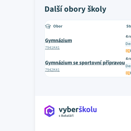
Další obory školy
Obor
St
4 r
Gymnázium
De
7941K41
4 r
Gymnázium se sportovní přípravou
De
7942K41