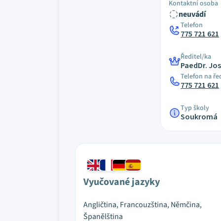
Kontaktní osoba
neuvádí
Telefon
775 721 621
Ředitel/ka
PaedDr. Jos
Telefon na ře
775 721 621
Typ školy
Soukromá
Vyučované jazyky
Angličtina, Francouzština, Němčina,
Španělština