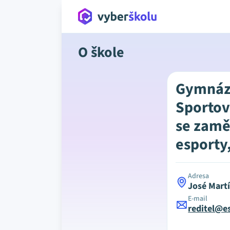
O škole
Gymnáz
Sporto
se zamě
esporty,
Adresa
José Mart
E-mail
reditel@e