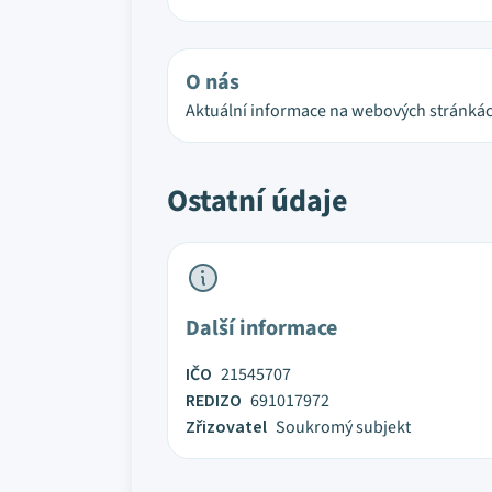
O nás
Aktuální informace na webových stránkác
Ostatní údaje
Další informace
IČO
21545707
REDIZO
691017972
Zřizovatel
Soukromý subjekt