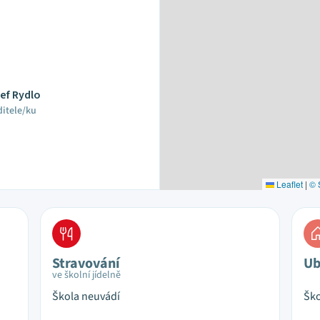
ef Rydlo
ditele/ku
Leaflet
|
© 
Stravování
Ub
ve školní jídelně
Škola neuvádí
Ško