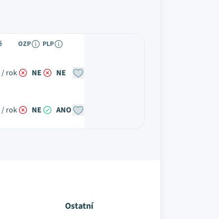
é
OZP
PLP
 / rok
NE
NE
 / rok
NE
ANO
Ostatní