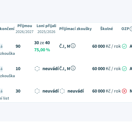
Přijmou
Loni přijali
ukončení
Přijímací zkoušky
Školné
OZP
2026/2027
2025/2026
30
ze
40
90
ČJ, M
60 000
Kč / rok
ná
75,00 %
 zkouška
10
neuvádí
ČJ, M
60 000
Kč / rok
ná
 zkouška
30
neuvádí
neuvádí
60 000
Kč / rok
ná
í list