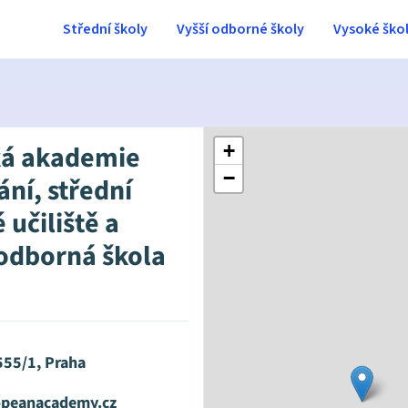
Střední školy
Vyšší odborné školy
Vysoké ško
ká akademie
+
−
ní, střední
učiliště a
 odborná škola
555/1, Praha
opeanacademy.cz