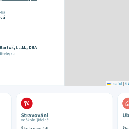
oba
ová
 Bartoš, LL.M., DBA
ditele/ku
Leaflet
|
© 
Stravování
Ub
ve školní jídelně
Škola neuvádí
Ško