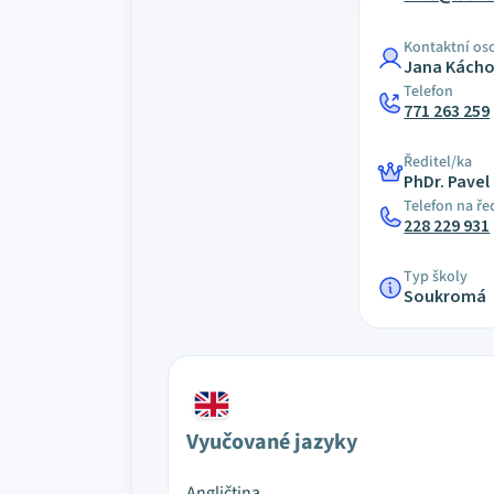
Kontaktní os
Jana Kách
Telefon
771 263 259
Ředitel/ka
PhDr. Pavel
Telefon na ře
228 229 931
Typ školy
Soukromá
Vyučované jazyky
Angličtina