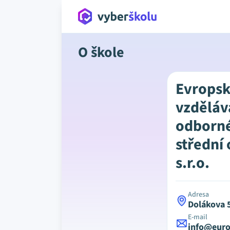
O škole
Evrops
vzdělává
odborné 
střední
s.r.o.
Adresa
Dolákova 
E-mail
info@eur