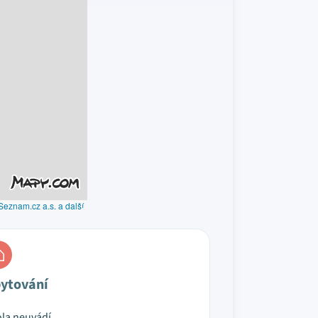
Seznam.cz a.s. a další
ytování
la neuvádí