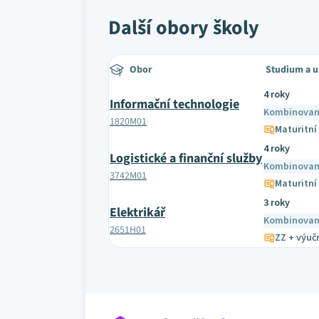
Další obory školy
Obor
Studium a 
4 roky
Informační technologie
Kombinova
1820M01
Maturitní
4 roky
Logistické a finanční služby
Kombinova
3742M01
Maturitní
3 roky
Elektrikář
Kombinova
2651H01
ZZ + výučn