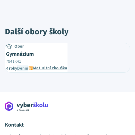
Další obory školy
Obor
Gymnázium
7941K41
Maturitní zkouška
4 roky
Denní
Kontakt