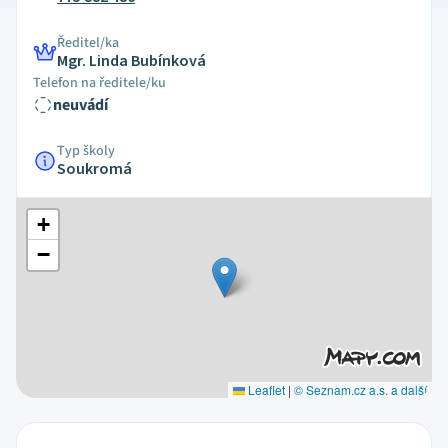
Ředitel/ka
Mgr. Linda Bubínková
Telefon na ředitele/ku
neuvádí
Typ školy
Soukromá
+
−
Leaflet
|
© Seznam.cz a.s. a další