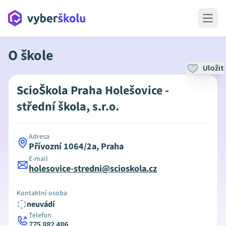
Open 
O škole
Uložit
ScioŠkola Praha Holešovice -
střední škola, s.r.o.
Adresa
Přívozní 1064/2a, Praha
E-mail
holesovice-stredni@scioskola.cz
Kontaktní osoba
neuvádí
Telefon
775 882 486