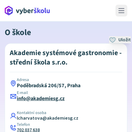
Open 
O škole
Uložit
Akademie systémové gastronomie -
střední škola s.r.o.
Adresa
Poděbradská 206/57, Praha
E-mail
info@akademiesg.cz
Kontaktní osoba
lcharvatova@akademiesg.cz
Telefon
702 037 638