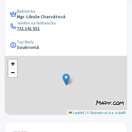
Ředitel/ka
Mgr. Libuše Charvátová
Telefon na ředitele/ku
731 141 551
Typ školy
Soukromá
+
−
Leaflet
|
© Seznam.cz a.s. a další