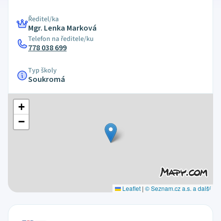
Ředitel/ka
Mgr. Lenka Marková
Telefon na ředitele/ku
778 038 699
Typ školy
Soukromá
+
−
Leaflet
|
© Seznam.cz a.s. a další