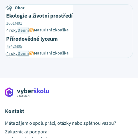
Obor
Ekologie a životní prostředí
1601M01
Maturitní zkouška
4 roky
Denní
Přírodovědné lyceum
7842M05
Maturitní zkouška
4 roky
Denní
Kontakt
Máte zájem o spolupráci, otázky nebo zpětnou vazbu?
Zákaznická podpora: