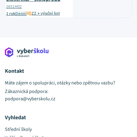
2651H02
ZZ + výuční list
1 rok
Denní
Kontakt
Máte zájem o spolupráci, otázky nebo zpětnou vazbu?
Zákaznická podpora:
podpora@vyberskolu.cz
Vyhledat
Střední školy