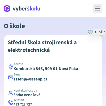
Open 
O škole
Uložit
Střední škola strojírenská a
elektrotechnická
Adresa
Kumburská 846, 509 01 Nová Paka
E-mail
sssenp@sssenp.cz
Kontaktní osoba
Šárka Benešová
Telefon
493 723 727