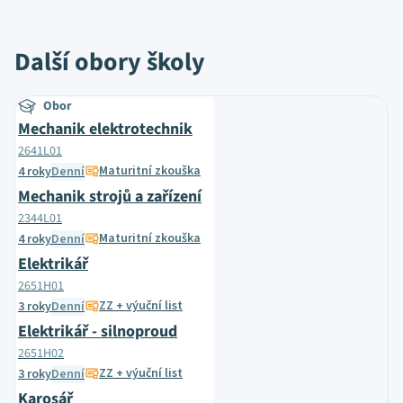
Další obory školy
Obor
Mechanik elektrotechnik
2641L01
Maturitní zkouška
4 roky
Denní
Mechanik strojů a zařízení
2344L01
Maturitní zkouška
4 roky
Denní
Elektrikář
2651H01
ZZ + výuční list
3 roky
Denní
Elektrikář - silnoproud
2651H02
ZZ + výuční list
3 roky
Denní
Karosář