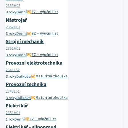
2355H02
ZZ + výuční list
3 roky
Denní
Nástrojař
2352H01
ZZ + výuční list
3 roky
Denní
Strojní mechanik
2351H01
ZZ + výuční list
3 roky
Denní
Provozní elektrotechnika
2641L52
Maturitní zkouška
3 roky
Dálková
Provozní technika
2343L51
Maturitní zkouška
3 roky
Dálková
Elektrikář
2651H01
ZZ + výuční list
1 rok
Denní
Elektrikář - silnoproud