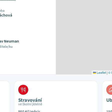
oba
Váchová
slav Neuman
ditele/ku
Leaflet
|
© 
Stravování
Ub
ve školní jídelně
950
Kč/měsíc
15