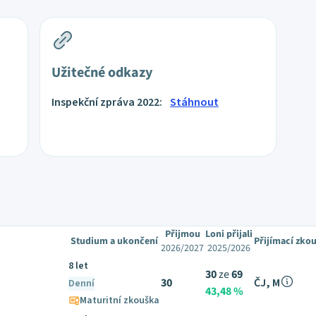
Užitečné odkazy
Inspekční zpráva 2022:
Stáhnout
Přijmou
Loni přijali
Studium a ukončení
Přijímací zko
2026/2027
2025/2026
8 let
30
ze
69
30
ČJ, M
Denní
43,48 %
Maturitní zkouška