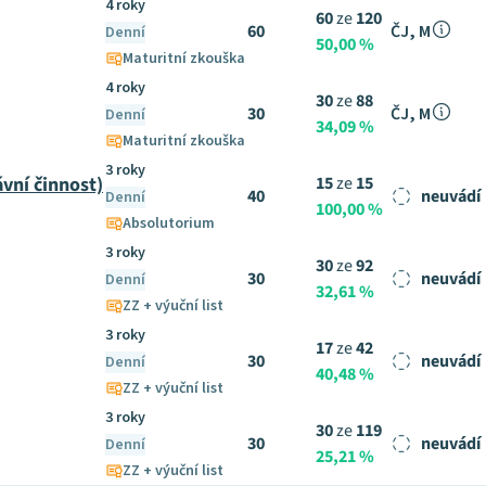
4 roky
60
ze
120
60
ČJ, M
Denní
50,00 %
Maturitní zkouška
4 roky
30
ze
88
30
ČJ, M
Denní
34,09 %
Maturitní zkouška
3 roky
vní činnost)
15
ze
15
40
neuvádí
Denní
100,00 %
Absolutorium
3 roky
30
ze
92
30
neuvádí
Denní
32,61 %
ZZ + výuční list
3 roky
17
ze
42
30
neuvádí
Denní
40,48 %
ZZ + výuční list
3 roky
30
ze
119
30
neuvádí
Denní
25,21 %
ZZ + výuční list