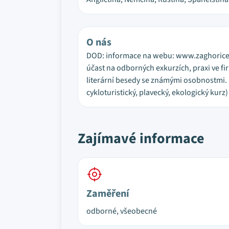
O nás
DOD: informace na webu: www.zaghorice.c
účast na odborných exkurzích, praxi ve f
literární besedy se známými osobnostmi. D
cykloturistický, plavecký, ekologický kurz)
Zajímavé informace
Zaměření
odborné, všeobecné