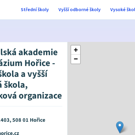
Střední školy
Vyšší odborné školy
Vysoké ško
lská akademie
+
−
zium Hořice -
škola a vyšší
 škola,
ková organizace
1403, 508 01 Hořice
orice.cz