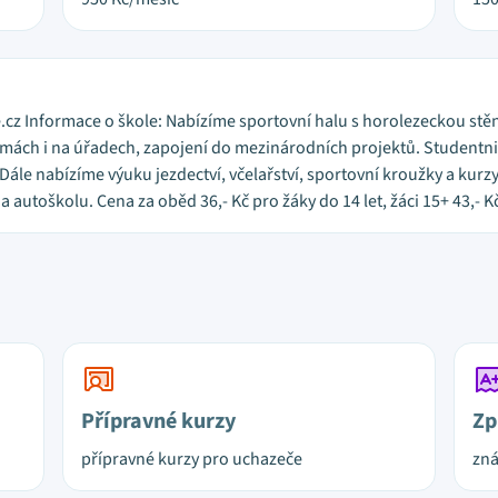
z Informace o škole: Nabízíme sportovní halu s horolezeckou stěn
irmách i na úřadech, zapojení do mezinárodních projektů. Student
ále nabízíme výuku jezdectví, včelařství, sportovní kroužky a kurzy 
 a autoškolu. Cena za oběd 36,- Kč pro žáky do 14 let, žáci 15+ 43,- K
Přípravné kurzy
Zp
přípravné kurzy pro uchazeče
zn