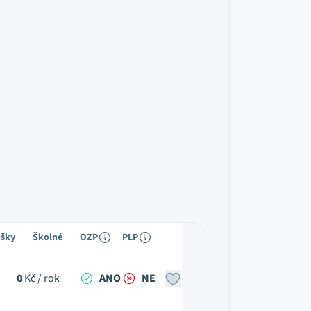
ušky
Školné
OZP
PLP
0
Kč / rok
ANO
NE