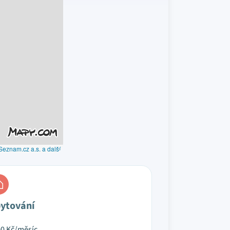
Seznam.cz a.s. a další
ytování
00
Kč/měsíc