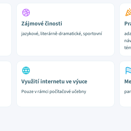
Zájmové činosti
Pr
jazykové, literárně-dramatické, sportovní
ada
náv
tém
Využití internetu ve výuce
Me
Pouze v rámci počítačové učebny
par