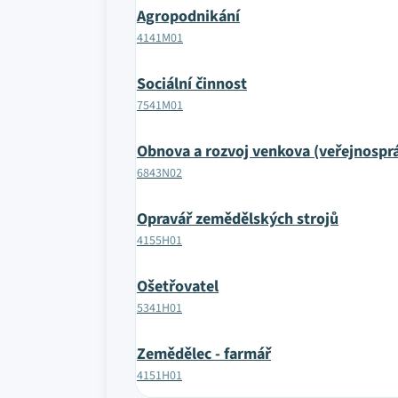
Agropodnikání
4141M01
Sociální činnost
7541M01
Obnova a rozvoj venkova (veřejnosprá
6843N02
Opravář zemědělských strojů
4155H01
Ošetřovatel
5341H01
Zemědělec - farmář
4151H01