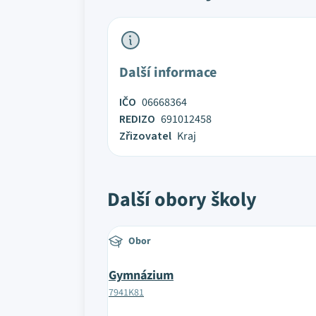
Další informace
IČO
06668364
REDIZO
691012458
Zřizovatel
Kraj
Další obory školy
Obor
Gymnázium
7941K81