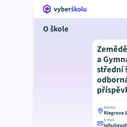
O škole
Zemědě
a Gymná
střední 
odborná
příspěv
Adresa
Riegrova 
E-mail
info@gozh