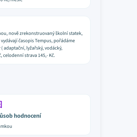
ou, nově zrekonstruovaný školní statek,
ni vydávají časopis Tempus, pořádáme
( adaptační, lyžařský, vodácký,
č, celodenní strava 145,- Kč.
ůsob hodnocení
ámkou