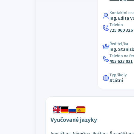
Kontaktní os
Ing. Edita 
Telefon
725 060 326
Ředitel/ka
Ing. Stani
Telefon na ře
493 623 021
Typ školy
Státní
Vyučované jazyky
Angličtina, Němčina, Ruština, Španělština