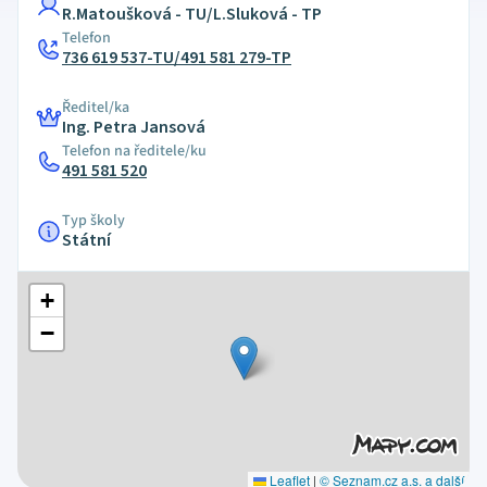
R.Matoušková - TU/L.Sluková - TP
Telefon
736 619 537-TU/491 581 279-TP
Ředitel/ka
Ing. Petra Jansová
Telefon na ředitele/ku
491 581 520
Typ školy
Státní
+
−
Leaflet
|
© Seznam.cz a.s. a další