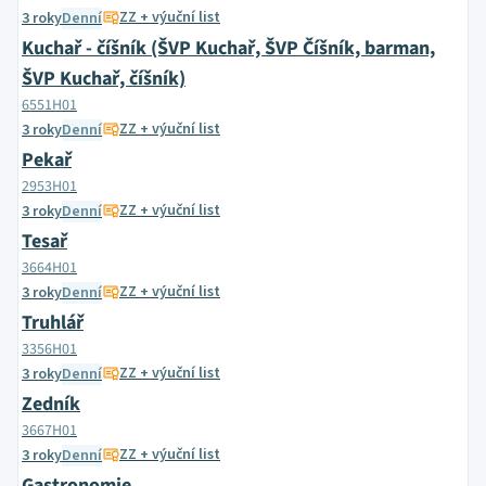
ZZ + výuční list
3 roky
Denní
Kuchař - číšník (ŠVP Kuchař, ŠVP Číšník, barman,
ŠVP Kuchař, číšník)
6551H01
ZZ + výuční list
3 roky
Denní
Pekař
2953H01
ZZ + výuční list
3 roky
Denní
Tesař
3664H01
ZZ + výuční list
3 roky
Denní
Truhlář
3356H01
ZZ + výuční list
3 roky
Denní
Zedník
3667H01
ZZ + výuční list
3 roky
Denní
Gastronomie