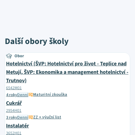
Další obory školy
Obor
Hotelnictví (ŠVP: Hotelnictví pro život - Teplice nad
Metují, ŠVP: Ekonomika a management hotelnictví -
Trutnov)
6542M01
Maturitní zkouška
4 roky
Denní
Cukrář
2954H01
ZZ + výuční list
3 roky
Denní
Instalatér
3652H01