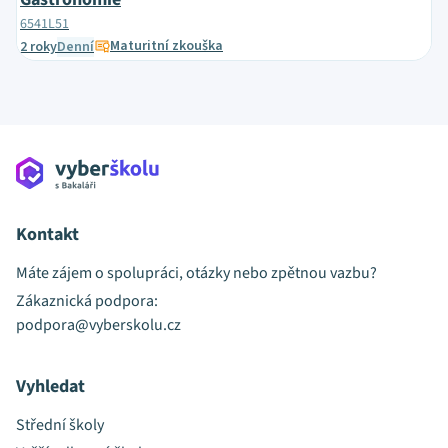
6541L51
Maturitní zkouška
2 roky
Denní
Kontakt
Máte zájem o spolupráci, otázky nebo zpětnou vazbu?
Zákaznická podpora:
podpora@vyberskolu.cz
Vyhledat
Střední školy