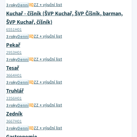
ZZ + výuční list
3 roky
Denní
Kuchař - číšník (ŠVP Kuchař, ŠVP Číšník, barman,
ŠVP Kuchař, číšník)
6551H01
ZZ + výuční list
3 roky
Denní
Pekař
2953H01
ZZ + výuční list
3 roky
Denní
Tesař
3664H01
ZZ + výuční list
3 roky
Denní
Truhlář
3356H01
ZZ + výuční list
3 roky
Denní
Zedník
3667H01
ZZ + výuční list
3 roky
Denní
Gastronomie