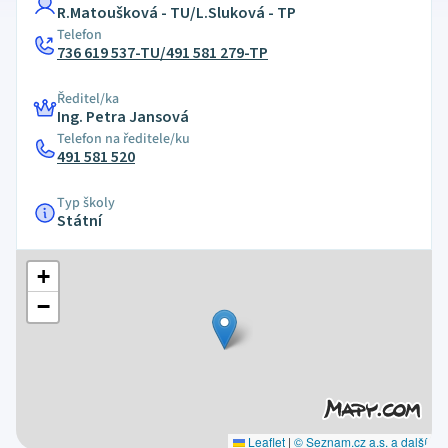
R.Matoušková - TU/L.Sluková - TP
Telefon
736 619 537-TU/491 581 279-TP
Ředitel/ka
Ing. Petra Jansová
Telefon na ředitele/ku
491 581 520
Typ školy
Státní
+
−
Leaflet
|
© Seznam.cz a.s. a další