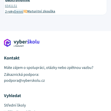
6541L51
Maturitní zkouška
2 roky
Denní
Kontakt
Máte zájem o spolupráci, otázky nebo zpětnou vazbu?
Zákaznická podpora:
podpora@vyberskolu.cz
Vyhledat
Střední školy