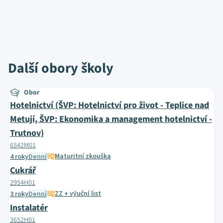
Další obory školy
Obor
Hotelnictví (ŠVP: Hotelnictví pro život - Teplice nad
Metují, ŠVP: Ekonomika a management hotelnictví -
Trutnov)
6542M01
Maturitní zkouška
4 roky
Denní
Cukrář
2954H01
ZZ + výuční list
3 roky
Denní
Instalatér
3652H01