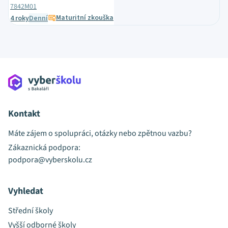
7842M01
Maturitní zkouška
4 roky
Denní
Kontakt
Máte zájem o spolupráci, otázky nebo zpětnou vazbu?
Zákaznická podpora:
podpora@vyberskolu.cz
Vyhledat
Střední školy
Vyšší odborné školy