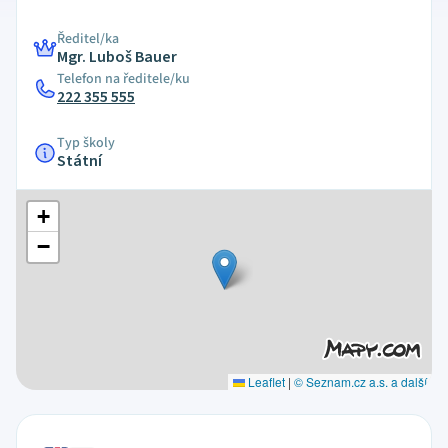
Ředitel/ka
Mgr. Luboš Bauer
Telefon na ředitele/ku
222 355 555
Typ školy
Státní
+
−
Leaflet
|
© Seznam.cz a.s. a další