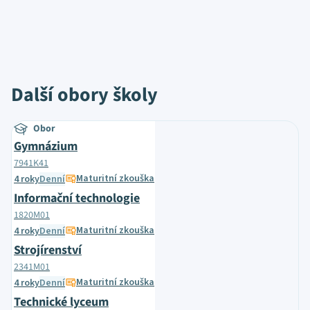
Další obory školy
Obor
Gymnázium
7941K41
Maturitní zkouška
4 roky
Denní
Informační technologie
1820M01
Maturitní zkouška
4 roky
Denní
Strojírenství
2341M01
Maturitní zkouška
4 roky
Denní
Technické lyceum