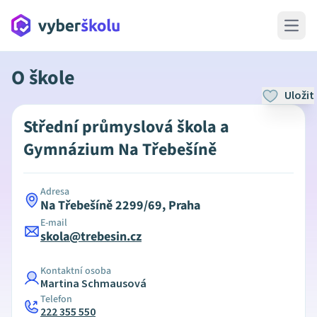
Open 
O škole
Uložit
Střední průmyslová škola a
Gymnázium Na Třebešíně
Adresa
Na Třebešíně 2299/69, Praha
E-mail
skola@trebesin.cz
Kontaktní osoba
Martina Schmausová
Telefon
222 355 550