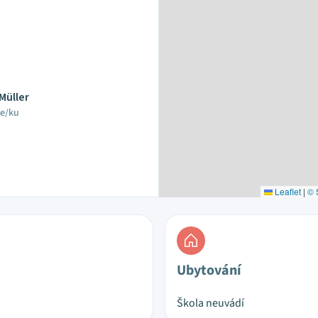
 Müller
le/ku
Leaflet
|
© 
Ubytování
Škola neuvádí