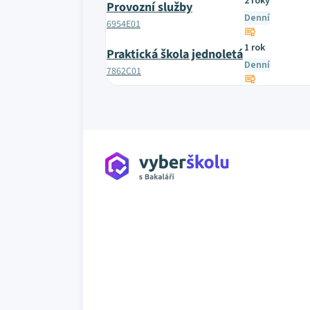
2 roky
Provozní služby
Denní
6954E01
1 rok
Praktická škola jednoletá
Denní
7862C01