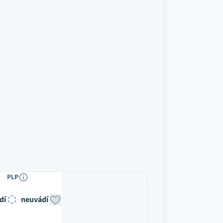
PLP
dí
neuvádí