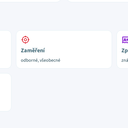
Zaměření
Zp
odborné, všeobecné
zná