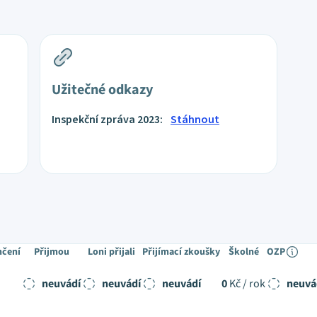
Užitečné odkazy
Inspekční zpráva 2023:
Stáhnout
nčení
Přijmou
Loni přijali
Přijímací zkoušky
Školné
OZP
neuvádí
neuvádí
neuvádí
0
Kč / rok
neuvá