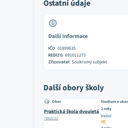
Ostatní údaje
Další informace
IČO
01899635
REDIZO
691011273
Zřizovatel
Soukromý subjekt
Další obory školy
Obor
Studium a uko
2 roky
Praktická škola dvouletá
Denní
7862C02