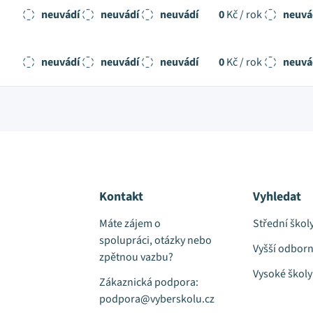
neuvádí
neuvádí
neuvádí
0
Kč / rok
neuvá
neuvádí
neuvádí
neuvádí
0
Kč / rok
neuvá
Kontakt
Vyhledat
Máte zájem o
Střední škol
spolupráci, otázky nebo
Vyšší odborn
zpětnou vazbu?
Vysoké školy
Zákaznická podpora:
podpora@vyberskolu.cz