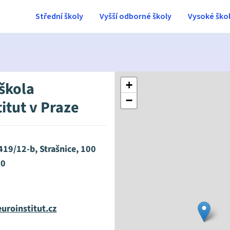
Střední školy
Vyšší odborné školy
Vysoké ško
 škola
+
−
itut v Praze
419/12-b, Strašnice, 100
10
uroinstitut.cz