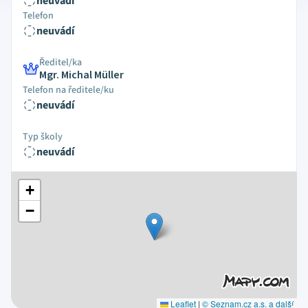
neuvádí
Telefon
neuvádí
Ředitel/ka
Mgr. Michal Müller
Telefon na ředitele/ku
neuvádí
Typ školy
neuvádí
+
−
Leaflet
|
© Seznam.cz a.s. a další