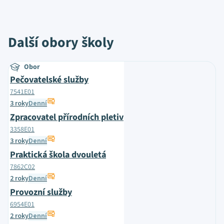
Další obory školy
Obor
Pečovatelské služby
7541E01
3 roky
Denní
Zpracovatel přírodních pletiv
3358E01
3 roky
Denní
Praktická škola dvouletá
7862C02
2 roky
Denní
Provozní služby
6954E01
2 roky
Denní