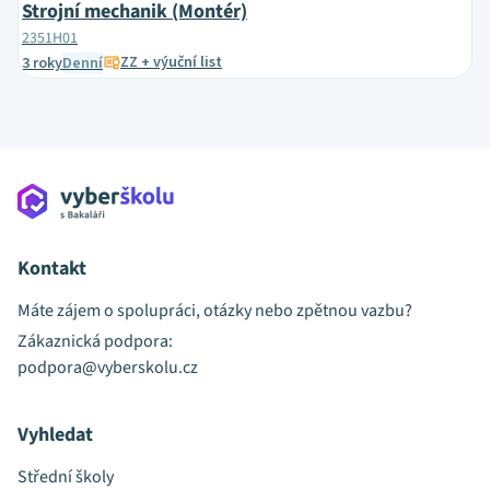
Strojní mechanik (Montér)
2351H01
ZZ + výuční list
3 roky
Denní
Kontakt
Máte zájem o spolupráci, otázky nebo zpětnou vazbu?
Zákaznická podpora:
podpora@vyberskolu.cz
Vyhledat
Střední školy