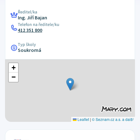
Ředitel/ka
Ing. Jiří Bajan
Telefon na ředitele/ku
412 351 800
Typ školy
Soukromá
+
−
Leaflet
|
© Seznam.cz a.s. a další