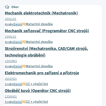
Obor
Mechanik elektrotechnik (Mechatronik)
2641L01
Maturitní zkouška
4 roky
Denní
Mechanik seřizovač (Programátor CNC strojů)
2345L01
Maturitní zkouška
4 roky
Denní
Strojírenství (Mechatronika, CAD/CAM strojů,
technologie obrábění)
2341M01
Maturitní zkouška
4 roky
Denní
Elektromechanik pro zařízení a přístroje
2652H01
ZZ + výuční list
3 roky
Denní
Obráběč kovů (Operátor CNC strojů)
2356H01
ZZ + výuční list
3 roky
Denní