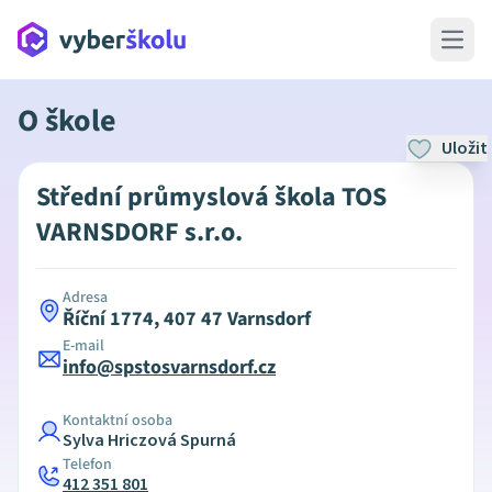
Open 
O škole
Uložit
Střední průmyslová škola TOS
VARNSDORF s.r.o.
Adresa
Říční 1774, 407 47 Varnsdorf
E-mail
info@spstosvarnsdorf.cz
Kontaktní osoba
Sylva Hriczová Spurná
Telefon
412 351 801