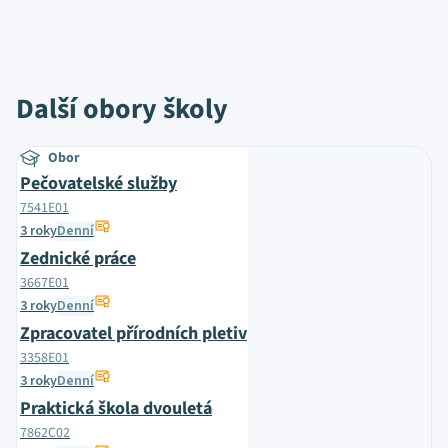
Další obory školy
Obor
Pečovatelské služby
7541E01
3 roky
Denní
Zednické práce
3667E01
3 roky
Denní
Zpracovatel přírodních pletiv
3358E01
3 roky
Denní
Praktická škola dvouletá
7862C02