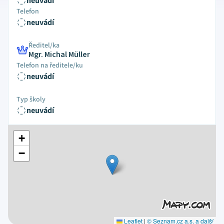
neuvádí
Telefon
neuvádí
Ředitel/ka
Mgr. Michal Müller
Telefon na ředitele/ku
neuvádí
Typ školy
neuvádí
+
−
Leaflet
|
© Seznam.cz a.s. a další