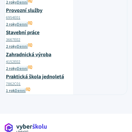
2 roky
Denní
Provozní služby
6954E01
2 roky
Denní
Stavební práce
3667E02
2 roky
Denní
Zahradnická výroba
4152E02
2 roky
Denní
Praktická škola jednoletá
7862C01
1 rok
Denní