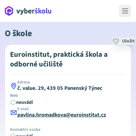
Open 
O škole
Uložit
Euroinstitut, praktická škola a
odborné učiliště
Adresa
č. value. 29, 439 05 Panenský Týnec
Web
neuvádí
E-mail
pavlina.hromadkova@euroinstitut.cz
Kontaktní osoba