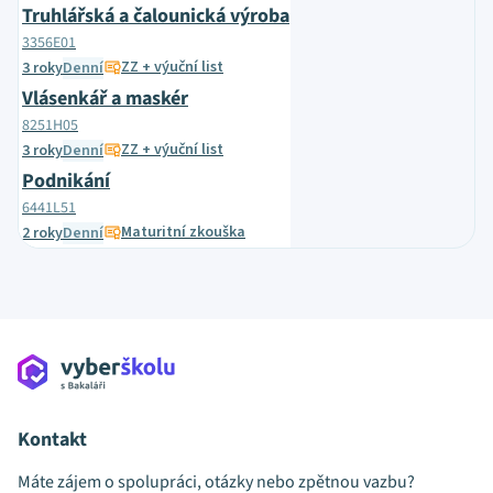
Truhlářská a čalounická výroba
3356E01
ZZ + výuční list
3 roky
Denní
Vlásenkář a maskér
8251H05
ZZ + výuční list
3 roky
Denní
Podnikání
6441L51
Maturitní zkouška
2 roky
Denní
Kontakt
Máte zájem o spolupráci, otázky nebo zpětnou vazbu?