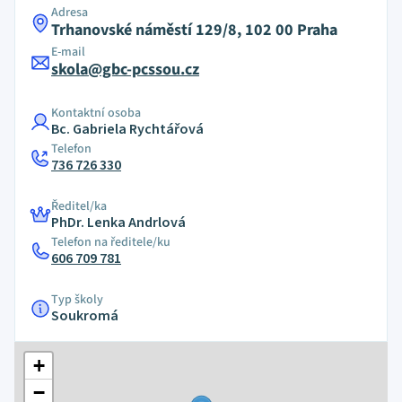
Adresa
Trhanovské náměstí 129/8, 102 00 Praha
E-mail
skola@gbc-pcssou.cz
Kontaktní osoba
Bc. Gabriela Rychtářová
Telefon
736 726 330
Ředitel/ka
PhDr. Lenka Andrlová
Telefon na ředitele/ku
606 709 781
Typ školy
Soukromá
+
−