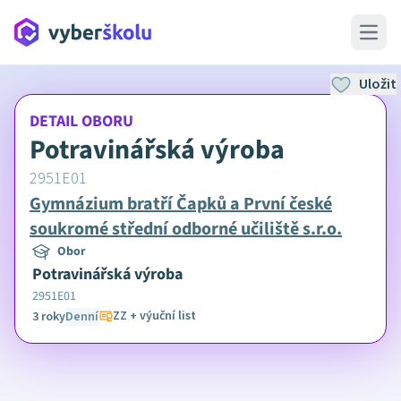
Open 
Uložit
DETAIL OBORU
Potravinářská výroba
2951E01
Gymnázium bratří Čapků a První české
soukromé střední odborné učiliště s.r.o.
Obor
Potravinářská výroba
2951E01
ZZ + výuční list
3 roky
Denní