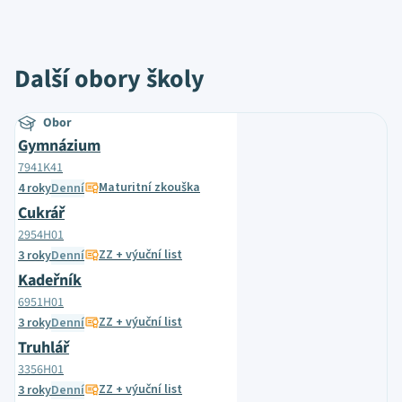
Další obory školy
Obor
Gymnázium
7941K41
Maturitní zkouška
4 roky
Denní
Cukrář
2954H01
ZZ + výuční list
3 roky
Denní
Kadeřník
6951H01
ZZ + výuční list
3 roky
Denní
Truhlář
3356H01
ZZ + výuční list
3 roky
Denní