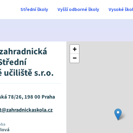
Střední školy
Vyšší odborné školy
Vysoké ško
 zahradnická
+
−
Střední
učiliště s.r.o.
ská 78/26, 198 00 Praha
at@zahradnickaskola.cz
oba
plová