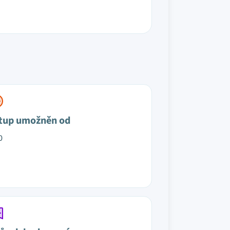
tup umožněn od
0