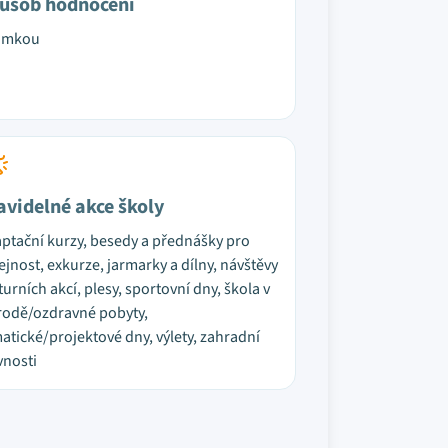
ůsob hodnocení
ámkou
avidelné akce školy
ptační kurzy, besedy a přednášky pro
ejnost, exkurze, jarmarky a dílny, návštěvy
turních akcí, plesy, sportovní dny, škola v
rodě/ozdravné pobyty,
atické/projektové dny, výlety, zahradní
vnosti