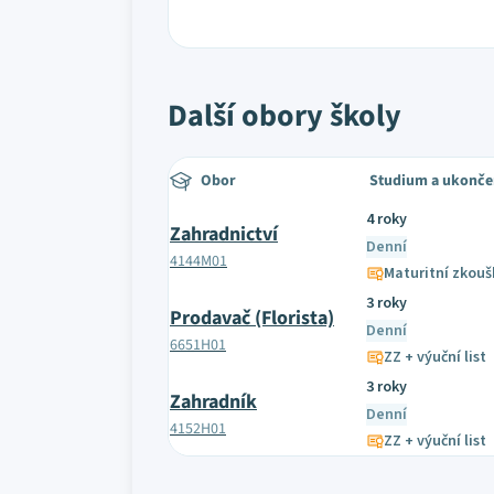
Další obory školy
Obor
Studium a ukonče
4 roky
Zahradnictví
Denní
4144M01
Maturitní zkouš
3 roky
Prodavač (Florista)
Denní
6651H01
ZZ + výuční list
3 roky
Zahradník
Denní
4152H01
ZZ + výuční list