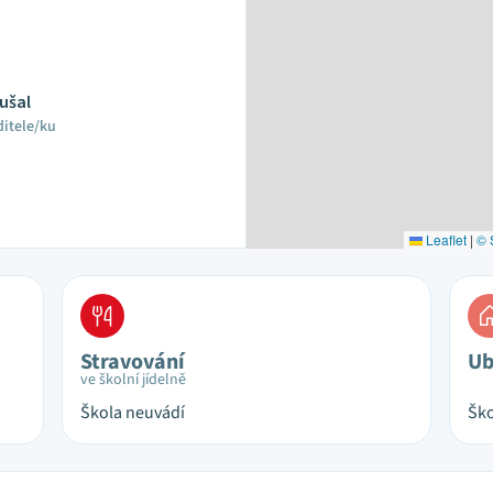
oušal
ditele/ku
Leaflet
|
© 
Stravování
Ub
ve školní jídelně
Škola neuvádí
Ško