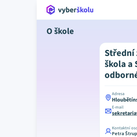
O škole
Střední
škola a 
odborné 
Adresa
Hloubětín
E-mail
sekretari
Kontaktní os
Petra Štru