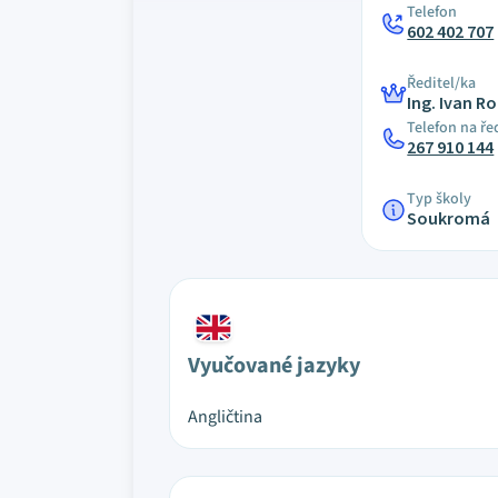
Telefon
602 402 707
Ředitel/ka
Ing. Ivan R
Telefon na ře
267 910 144
Typ školy
Soukromá
Vyučované jazyky
Angličtina