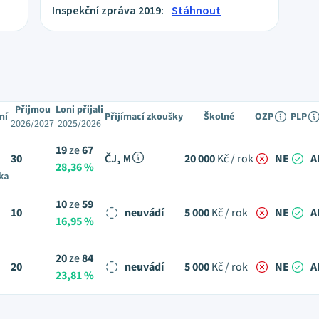
Inspekční zpráva 2019:
Stáhnout
Přijmou
Loni přijali
ní
Přijímací zkoušky
Školné
OZP
PLP
2026/2027
2025/2026
19
ze
67
30
ČJ, M
20 000
Kč / rok
NE
A
28,36 %
ka
10
ze
59
10
neuvádí
5 000
Kč / rok
NE
A
16,95 %
20
ze
84
20
neuvádí
5 000
Kč / rok
NE
A
23,81 %