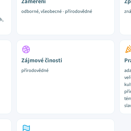
Zaměření
Zp
odborné, všeobecné - přírodovědné
zn
h,
Zájmové činosti
Pr
přírodovědné
ada
veř
kul
pří
tém
sla