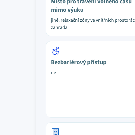
Místo pro trávení volného času
mimo výuku
jiné, relaxační zóny ve vnitřních prostorác
zahrada
Bezbariérový přístup
ne