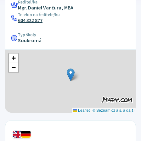
Ředitel/ka
Mgr. Daniel Vančura, MBA
Telefon na ředitele/ku
604 322 877
Typ školy
Soukromá
+
−
Leaflet
|
© Seznam.cz a.s. a další