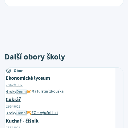
Další obory školy
Obor
Ekonomické lyceum
7842M002
Maturitní zkouška
4 roky
Denní
Cukrář
2954H01
ZZ + výuční list
3 roky
Denní
Kuchař - číšník