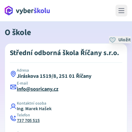
Open 
O škole
Uložit
Střední odborná škola Říčany s.r.o.
Adresa
Jiráskova 1519/8, 251 01 Říčany
E-mail
info@sosricany.cz
Kontaktní osoba
Ing. Marek Hašek
Telefon
737 705 515