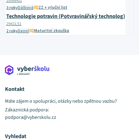
2956H01
ZZ + výuční list
3 roky
Dálková
Technologie potravin (Potvravinářský technolog)
2941L51
Maturitní zkouška
2 roky
Denní
Kontakt
Máte zájem o spolupráci, otázky nebo zpětnou vazbu?
Zákaznická podpora:
podpora@vyberskolu.cz
Vyhledat