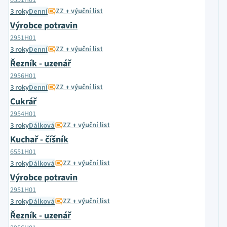
6551H01
ZZ + výuční list
3 roky
Denní
Výrobce potravin
2951H01
ZZ + výuční list
3 roky
Denní
Řezník - uzenář
2956H01
ZZ + výuční list
3 roky
Denní
Cukrář
2954H01
ZZ + výuční list
3 roky
Dálková
Kuchař - číšník
6551H01
ZZ + výuční list
3 roky
Dálková
Výrobce potravin
2951H01
ZZ + výuční list
3 roky
Dálková
Řezník - uzenář