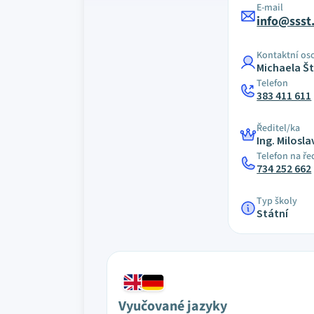
E-mail
info@ssst
Kontaktní os
Michaela Š
Telefon
383 411 611
Ředitel/ka
Ing. Milosla
Telefon na ře
734 252 662
Typ školy
Státní
Vyučované jazyky