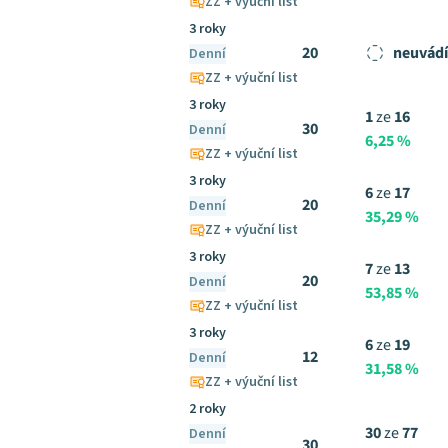
ZZ + výuční list
3 roky
20
neuvádí
Denní
ZZ + výuční list
3 roky
1
ze
16
30
Denní
6,25 %
ZZ + výuční list
3 roky
6
ze
17
20
Denní
35,29 %
ZZ + výuční list
3 roky
7
ze
13
20
Denní
53,85 %
ZZ + výuční list
3 roky
6
ze
19
12
Denní
31,58 %
ZZ + výuční list
2 roky
30
ze
77
Denní
30