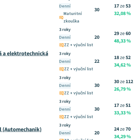
17
ze
53
Denní
30
32,08 %
Maturitní
zkouška
3 roky
29
ze
60
20
Denní
48,33 %
ZZ + výuční list
á a elektrotechnická
3 roky
18
ze
52
22
Denní
34,62 %
ZZ + výuční list
3 roky
30
ze
112
30
Denní
26,79 %
ZZ + výuční list
3 roky
17
ze
51
30
Denní
33,33 %
ZZ + výuční list
3 roky
l (Automechanik)
24
ze
70
20
Denní
34,29 %