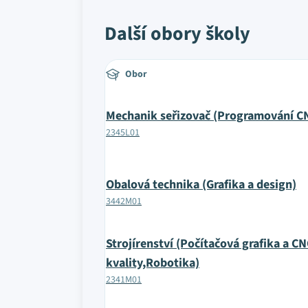
Další obory školy
Obor
Mechanik seřizovač (Programování CN
2345L01
Obalová technika (Grafika a design)
3442M01
Strojírenství (Počítačová grafika a CN
kvality,Robotika)
2341M01