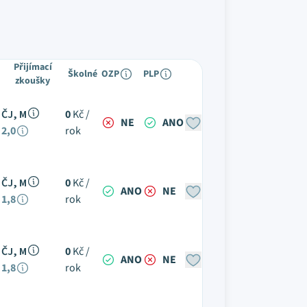
Přijímací
Školné
OZP
PLP
zkoušky
ČJ, M
0
Kč /
NE
ANO
2,0
rok
ČJ, M
0
Kč /
ANO
NE
1,8
rok
ČJ, M
0
Kč /
ANO
NE
1,8
rok