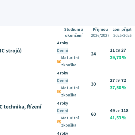
Studium a
Přijmou
Loni přijali
ukončení
2026/2027
2025/2026
4 roky
C strojů)
11
ze
37
Denní
24
29,73 %
Maturitní
zkouška
4 roky
27
ze
72
Denní
30
37,50 %
Maturitní
zkouška
4 roky
C technika, Řízení
49
ze
118
Denní
60
41,53 %
Maturitní
zkouška
4 roky