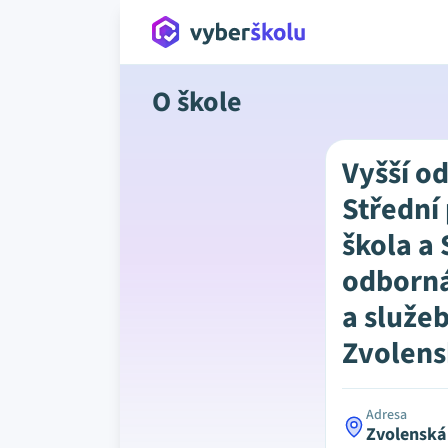
O škole
Vyšší o
Střední
škola a 
odborná
a služeb
Zvolens
Adresa
Zvolenská