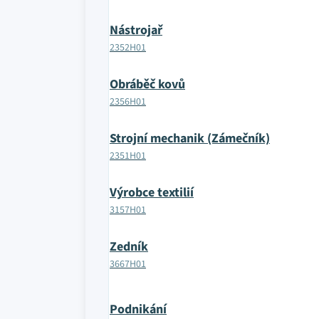
Nástrojař
2352H01
Obráběč kovů
2356H01
Strojní mechanik (Zámečník)
2351H01
Výrobce textilií
3157H01
Zedník
3667H01
Podnikání