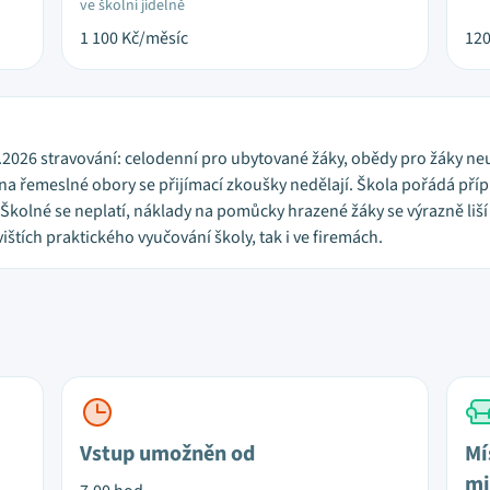
ve školní jídelně
1 100
Kč/měsíc
12
1.2026 stravování: celodenní pro ubytované žáky, obědy pro žáky ne
 na řemeslné obory se přijímací zkoušky nedělají. Škola pořádá příp
kolné se neplatí, náklady na pomůcky hrazené žáky se výrazně liší 
štích praktického vyučování školy, tak i ve firemách.
Vstup umožněn od
Mí
mi