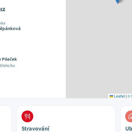
.cz
oba
těpánková
v Pileček
ditele/ku
Leaflet
|
© 
Stravování
Ub