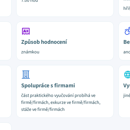
7.00 hod
hři
Způsob hodnocení
Be
známkou
ano
Spolupráce s firmami
Vy
část praktického vyučování probíhá ve
jin
firmě/firmách, exkurze ve firmě/firmách,
stáže ve firmě/firmách