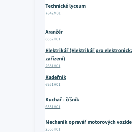
Technické lyceum
7842M01
Aranžér
6652H01
Elektrikář (Elektrikář pro elektronick
zařízení)
2651H01
Kadeřník
6951H01
Kuchař - číšník
6551H01
Mechanik opravář motorových vozide
2368H01