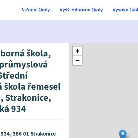
Střední školy
Vyšší odborné školy
Vysoké ško
dborná škola,
+
−
 průmyslová
Střední
 škola řemesel
, Strakonice,
ká 934
 934, 386 01 Strakonice