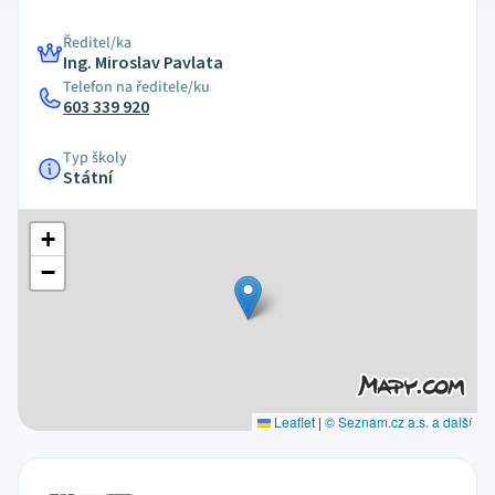
Ředitel/ka
Ing. Miroslav Pavlata
Telefon na ředitele/ku
603 339 920
Typ školy
Státní
+
−
Leaflet
|
© Seznam.cz a.s. a další