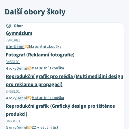
Další obory školy
Obor
Gymnázium
7941K81
Maturitní zkouška
8 let
Denní
Fotograf (Reklamní fotografie)
3456L01
Maturitní zkouška
4 roky
Denní
Reprodukční grafik pro média (Multimediální design
pro reklamu a propagaci)
3453L01
Maturitní zkouška
4 roky
Denní
Reprodukční grafik (Grafický design pro tištěnou
produkci)
3453H01
ZZ + výuční list
3 roky
Denní