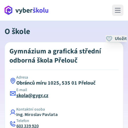
Open 
O škole
Uložit
Gymnázium a grafická střední
odborná škola Přelouč
Adresa
Obránců míru 1025, 535 01 Přelouč
E-mail
skola@gygr.cz
Kontaktní osoba
Ing. Miroslav Pavlata
Telefon
603 339 920