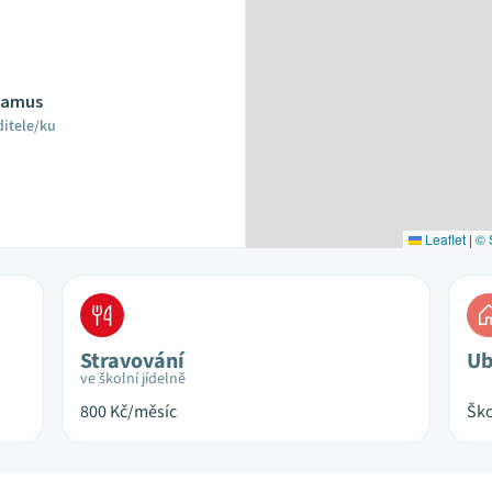
Adamus
ditele/ku
Leaflet
|
© 
Stravování
Ub
ve školní jídelně
800
Kč/měsíc
Ško