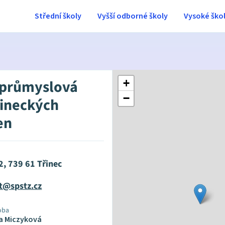
Střední školy
Vyšší odborné školy
Vysoké ško
 průmyslová
+
−
řineckých
en
2, 739 61 Třinec
at@spstz.cz
oba
ka Miczyková