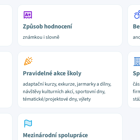
Způsob hodnocení
Be
známkou i slovně
ano
Pravidelné akce školy
Sp
adaptační kurzy, exkurze, jarmarky a dílny,
čás
návštěvy kulturních akcí, sportovní dny,
fir
tématické/projektové dny, výlety
stá
Mezinárodní spolupráce