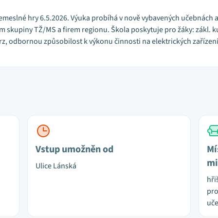
emeslné hry 6.5.2026. Výuka probíhá v nově vybavených učebnách a d
em skupiny TŽ/MS a firem regionu. Škola poskytuje pro žáky: zákl.
z, odbornou způsobilost k výkonu činnosti na elektrických zařízen
Vstup umožněn od
Mí
mi
Ulice Lánská
hři
pro
uče