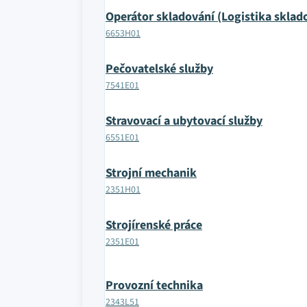
Operátor skladování (Logistika sklad
6653H01
Pečovatelské služby
7541E01
Stravovací a ubytovací služby
6551E01
Strojní mechanik
2351H01
Strojírenské práce
2351E01
Provozní technika
2343L51