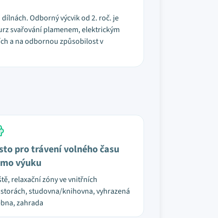
ílnách. Odborný výcvik od 2. roč. je
 kurz svařování plamenem, elektrickým
ích a na odbornou způsobilost v
sto pro trávení volného času
mo výuku
ště, relaxační zóny ve vnitřních
storách, studovna/knihovna, vyhrazená
bna, zahrada