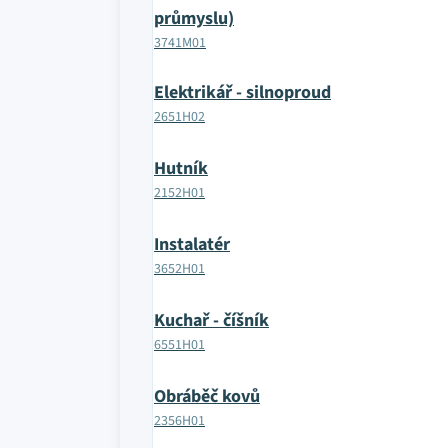
průmyslu)
3741M01
Elektrikář - silnoproud
2651H02
Hutník
2152H01
Instalatér
3652H01
Kuchař - číšník
6551H01
Obráběč kovů
2356H01