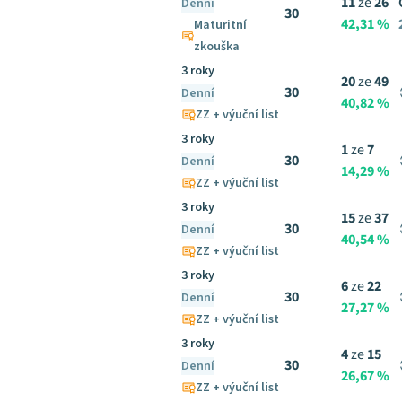
11
ze
26
Denní
30
42,31 %
Maturitní
zkouška
3 roky
20
ze
49
30
Denní
40,82 %
ZZ + výuční list
3 roky
1
ze
7
30
Denní
14,29 %
ZZ + výuční list
3 roky
15
ze
37
30
Denní
40,54 %
ZZ + výuční list
3 roky
6
ze
22
30
Denní
27,27 %
ZZ + výuční list
3 roky
4
ze
15
30
Denní
26,67 %
ZZ + výuční list