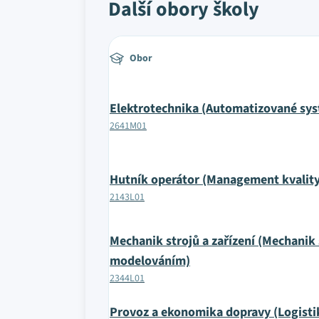
Další obory školy
Obor
Elektrotechnika (Automatizované sys
2641M01
Hutník operátor (Management kvality
2143L01
Mechanik strojů a zařízení (Mechanik s
modelováním)
2344L01
Provoz a ekonomika dopravy (Logisti