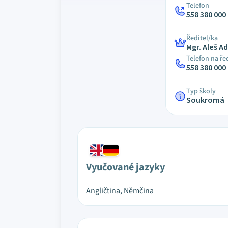
Telefon
558 380 000
Ředitel/ka
Mgr. Aleš 
Telefon na ře
558 380 000
Typ školy
Soukromá
Vyučované jazyky
Angličtina, Němčina