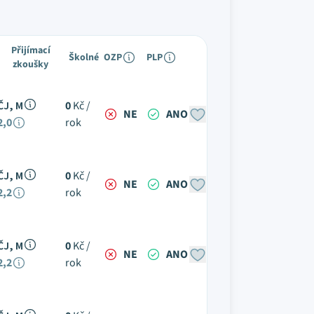
Přijímací
Školné
OZP
PLP
zkoušky
ČJ, M
0
Kč /
NE
ANO
2,0
rok
ČJ, M
0
Kč /
NE
ANO
2,2
rok
ČJ, M
0
Kč /
NE
ANO
2,2
rok