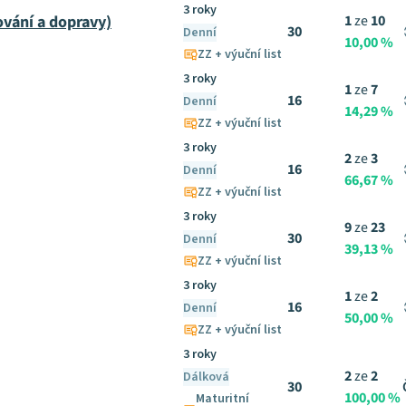
3 roky
ování a dopravy)
1
ze
10
30
Denní
10,00 %
ZZ + výuční list
3 roky
1
ze
7
16
Denní
14,29 %
ZZ + výuční list
3 roky
2
ze
3
16
Denní
66,67 %
ZZ + výuční list
3 roky
9
ze
23
30
Denní
39,13 %
ZZ + výuční list
3 roky
1
ze
2
16
Denní
50,00 %
ZZ + výuční list
3 roky
2
ze
2
Dálková
30
100,00 %
Maturitní