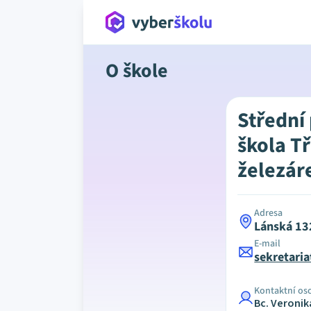
O škole
Střední
škola T
železár
Adresa
Lánská 13
E-mail
sekretari
Kontaktní os
Bc. Veroni