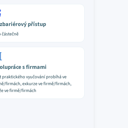
zbariérový přístup
 částečně
olupráce s firmami
t praktického vyučování probíhá ve
mě/firmách, exkurze ve firmě/firmách,
že ve firmě/firmách