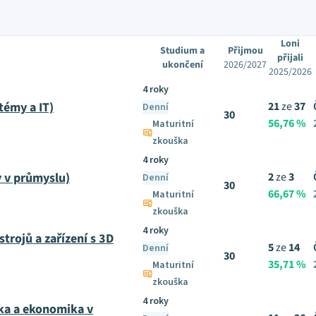
Loni
Studium a
Přijmou
přijali
ukončení
2026/2027
2025/2026
4 roky
témy a IT)
21
ze
37
Denní
30
56,76 %
Maturitní
zkouška
4 roky
 v průmyslu)
2
ze
3
Denní
30
66,67 %
Maturitní
zkouška
4 roky
trojů a zařízení s 3D
5
ze
14
Denní
30
35,71 %
Maturitní
zkouška
4 roky
ka a ekonomika v