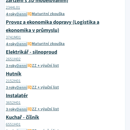
zařízení s 3D modelováním)
2344L01
Maturitní zkouška
4 roky
Denní
Provoz a ekonomika dopravy (Logistika a
ekonomika v průmyslu)
3741M01
Maturitní zkouška
4 roky
Denní
Elektrikář - silnoproud
2651H02
ZZ + výuční list
3 roky
Denní
Hutník
2152H01
ZZ + výuční list
3 roky
Denní
Instalatér
3652H01
ZZ + výuční list
3 roky
Denní
Kuchař - číšník
6551H01