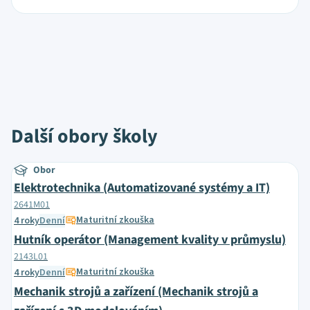
Další obory školy
Obor
Elektrotechnika (Automatizované systémy a IT)
2641M01
Maturitní zkouška
4 roky
Denní
Hutník operátor (Management kvality v průmyslu)
2143L01
Maturitní zkouška
4 roky
Denní
Mechanik strojů a zařízení (Mechanik strojů a