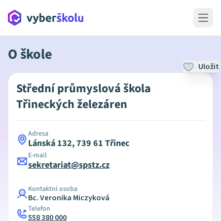
Open 
O škole
Uložit
Střední průmyslová škola
Třineckých železáren
Adresa
Lánská 132, 739 61 Třinec
E-mail
sekretariat@spstz.cz
Kontaktní osoba
Bc. Veronika Miczyková
Telefon
558 380 000