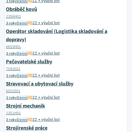
ZZ + výuční list
3 roky
Denní
Obráběč kovů
2356H01
ZZ + výuční list
3 roky
Denní
Operátor skladování (Logistika skladování a
dopravy)
6653H01
ZZ + výuční list
3 roky
Denní
Pečovatelské služby
7541E01
ZZ + výuční list
3 roky
Denní
Stravovací a ubytovací služby
6551E01
ZZ + výuční list
3 roky
Denní
Strojní mechanik
2351H01
ZZ + výuční list
3 roky
Denní
Strojírenské práce