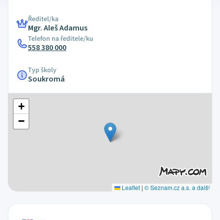
Ředitel/ka
Mgr. Aleš Adamus
Telefon na ředitele/ku
558 380 000
Typ školy
Soukromá
+
−
Leaflet
|
© Seznam.cz a.s. a další