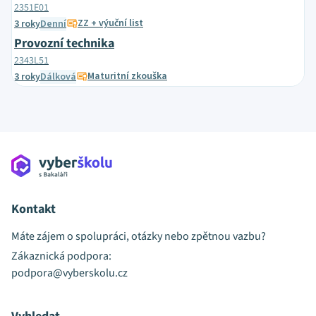
2351E01
ZZ + výuční list
3 roky
Denní
Provozní technika
2343L51
Maturitní zkouška
3 roky
Dálková
Kontakt
Máte zájem o spolupráci, otázky nebo zpětnou vazbu?
Zákaznická podpora:
podpora@vyberskolu.cz