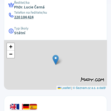
Ředitel/ka
PhDr. Lucie Černá
Telefon na ředitele/ku
220 104 424
Typ školy
Státní
+
−
Leaflet
|
© Seznam.cz a.s. a další