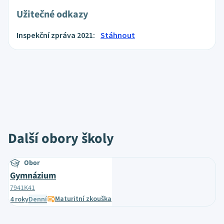
Užitečné odkazy
Inspekční zpráva 2021:
Stáhnout
Další obory školy
Obor
Gymnázium
7941K41
Maturitní zkouška
4 roky
Denní