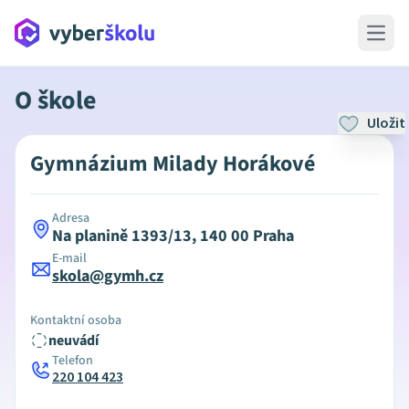
Open 
O škole
Uložit
Gymnázium Milady Horákové
Adresa
Na planině 1393/13, 140 00 Praha
E-mail
skola@gymh.cz
Kontaktní osoba
neuvádí
Telefon
220 104 423