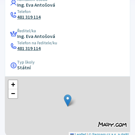
Ing. Eva Antošová
Telefon
481 319 114
Ředitel/ka
Ing. Eva Antošová
Telefon na ředitele/ku
481 319 114
Typ školy
Státní
+
−
Leaflet
|
© Seznam.cz a.s. a další