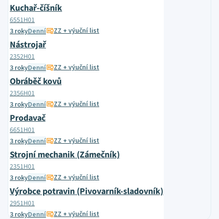
Kuchař-číšník
6551H01
ZZ + výuční list
3 roky
Denní
Nástrojař
2352H01
ZZ + výuční list
3 roky
Denní
Obráběč kovů
2356H01
ZZ + výuční list
3 roky
Denní
Prodavač
6651H01
ZZ + výuční list
3 roky
Denní
Strojní mechanik (Zámečník)
2351H01
ZZ + výuční list
3 roky
Denní
Výrobce potravin (Pivovarník-sladovník)
2951H01
ZZ + výuční list
3 roky
Denní