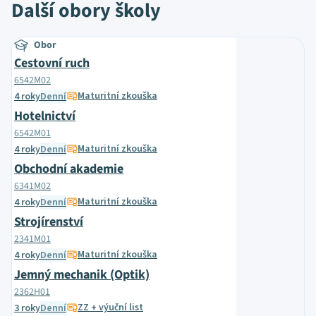
Další obory školy
Obor
Cestovní ruch
6542M02
Maturitní zkouška
4 roky
Denní
Hotelnictví
6542M01
Maturitní zkouška
4 roky
Denní
Obchodní akademie
6341M02
Maturitní zkouška
4 roky
Denní
Strojírenství
2341M01
Maturitní zkouška
4 roky
Denní
Jemný mechanik (Optik)
2362H01
ZZ + výuční list
3 roky
Denní