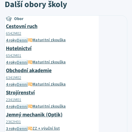
Další obory školy
Obor
Cestovní ruch
6542M02
Maturitní zkouška
4 roky
Denní
Hotelnictví
6542M01
Maturitní zkouška
4 roky
Denní
Obchodní akademie
6341M02
Maturitní zkouška
4 roky
Denní
Strojírenství
2341M01
Maturitní zkouška
4 roky
Denní
Jemný mechanik (Optik)
2362H01
ZZ + výuční list
3 roky
Denní