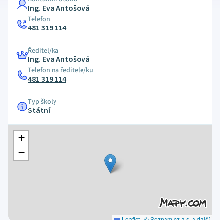
Ing. Eva Antošová
Telefon
481 319 114
Ředitel/ka
Ing. Eva Antošová
Telefon na ředitele/ku
481 319 114
Typ školy
Státní
+
−
Leaflet
|
© Seznam.cz a.s. a další