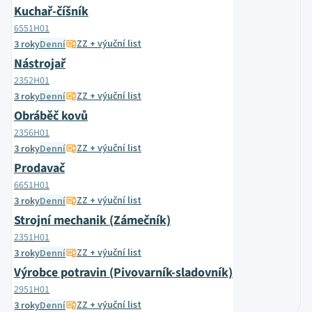
Kuchař-číšník
6551H01
ZZ + výuční list
3 roky
Denní
Nástrojař
2352H01
ZZ + výuční list
3 roky
Denní
Obráběč kovů
2356H01
ZZ + výuční list
3 roky
Denní
Prodavač
6651H01
ZZ + výuční list
3 roky
Denní
Strojní mechanik (Zámečník)
2351H01
ZZ + výuční list
3 roky
Denní
Výrobce potravin (Pivovarník-sladovník)
2951H01
ZZ + výuční list
3 roky
Denní