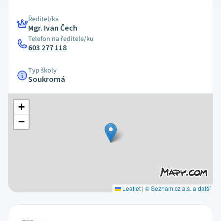
Ředitel/ka
Mgr. Ivan Čech
Telefon na ředitele/ku
603 277 118
Typ školy
Soukromá
+
−
Leaflet
|
© Seznam.cz a.s. a další