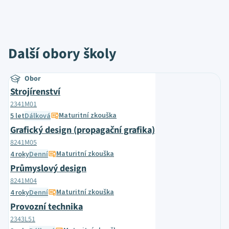
Další obory školy
Obor
Strojírenství
2341M01
Maturitní zkouška
5 let
Dálková
Grafický design (propagační grafika)
8241M05
Maturitní zkouška
4 roky
Denní
Průmyslový design
8241M04
Maturitní zkouška
4 roky
Denní
Provozní technika
2343L51