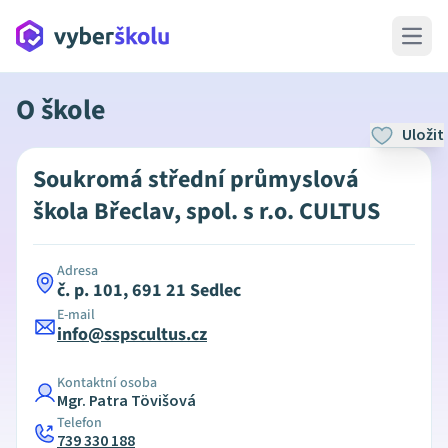
Open 
O škole
Uložit
Soukromá střední průmyslová
škola Břeclav, spol. s r.o. CULTUS
Adresa
č. p. 101, 691 21 Sedlec
E-mail
info@sspscultus.cz
Kontaktní osoba
Mgr. Patra Tövišová
Telefon
739 330 188