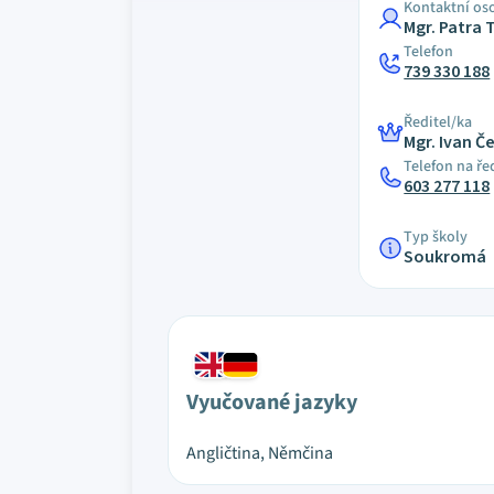
Kontaktní os
Mgr. Patra 
Telefon
739 330 188
Ředitel/ka
Mgr. Ivan Č
Telefon na ře
603 277 118
Typ školy
Soukromá
Vyučované jazyky
Angličtina, Němčina