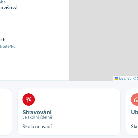
oba
Tövišová
ech
ditele/ku
Leaflet
|
© 
Stravování
Ub
ve školní jídelně
Škola neuvádí
Ško