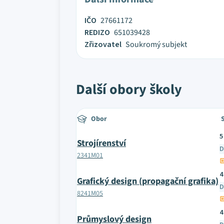
IČO
27661172
REDIZO
651039428
Zřizovatel
Soukromý subjekt
Další obory školy
Obor
5
Strojírenství
D
2341M01
4
Grafický design (propagační grafika)
D
8241M05
4
Průmyslový design