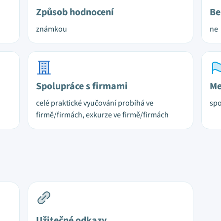
Způsob hodnocení
Be
známkou
ne
Spolupráce s firmami
Me
celé praktické vyučování probíhá ve
spo
firmě/firmách, exkurze ve firmě/firmách
Užitečné odkazy