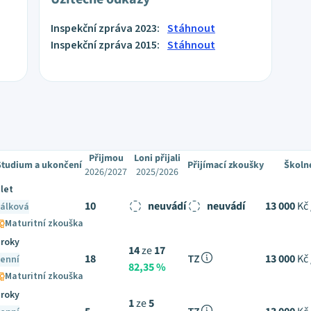
Inspekční zpráva 2023:
Stáhnout
Inspekční zpráva 2015:
Stáhnout
Přijmou
Loni přijali
Studium a ukončení
Přijímací zkoušky
Školn
2026/2027
2025/2026
 let
10
neuvádí
neuvádí
13 000
Kč 
álková
Maturitní zkouška
 roky
14
ze
17
18
TZ
13 000
Kč 
enní
82,35 %
Maturitní zkouška
 roky
1
ze
5