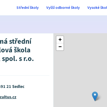
Střední školy
Vyšší odborné školy
Vysoké ško
á střední
+
−
ová škola
 spol. s r.o.
 691 21 Sedlec
cultus.cz