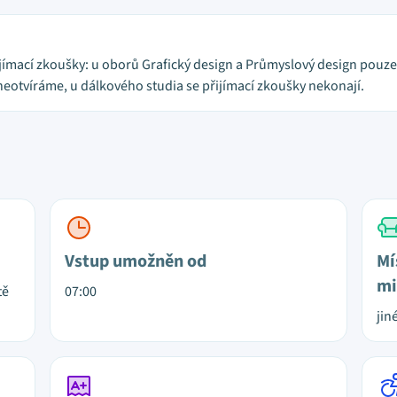
ímací zkoušky: u oborů Grafický design a Průmyslový design pouze 
neotvíráme, u dálkového studia se přijímací zkoušky nekonají.
Vstup umožněn od
Mí
mi
tě
07:00
jin