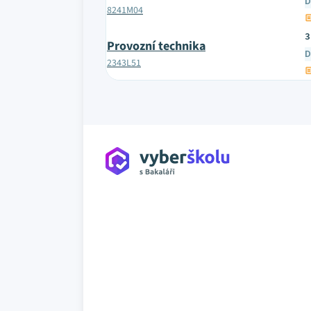
D
8241M04
3
Provozní technika
D
2343L51