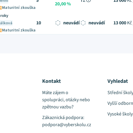
5
TZ
13 000
Kč 
enní
20,00 %
Maturitní zkouška
 roky
10
neuvádí
neuvádí
13 000
Kč 
álková
Maturitní zkouška
Kontakt
Vyhledat
Máte zájem o
Střední škol
spolupráci, otázky nebo
Vyšší odborn
zpětnou vazbu?
Vysoké školy
Zákaznická podpora:
podpora@vyberskolu.cz