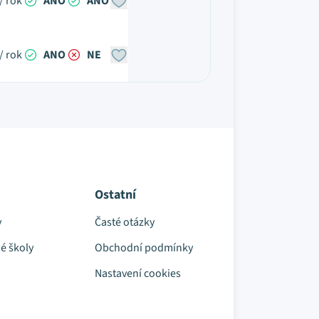
/ rok
ANO
ANO
/ rok
ANO
NE
Ostatní
y
Časté otázky
é školy
Obchodní podmínky
Nastavení cookies