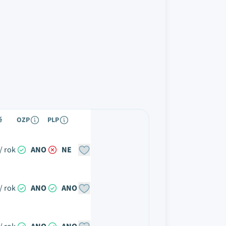
é
OZP
PLP
/ rok
ANO
NE
/ rok
ANO
ANO