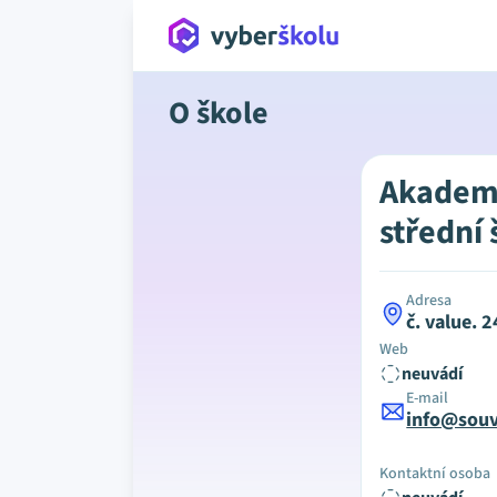
O škole
Akadem
střední 
Adresa
č. value. 
Web
neuvádí
E-mail
info@souv
Kontaktní osoba