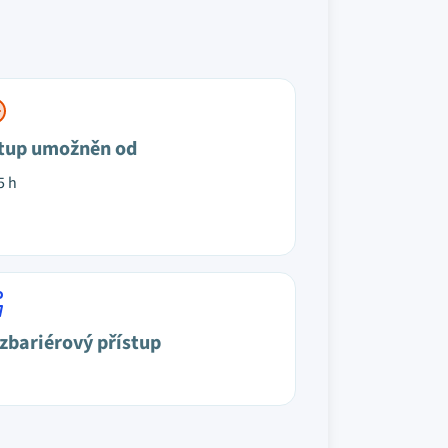
tup umožněn od
5 h
zbariérový přístup