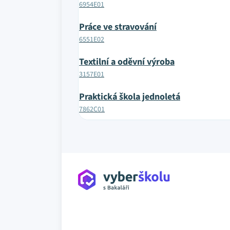
6954E01
Práce ve stravování
6551E02
Textilní a oděvní výroba
3157E01
Praktická škola jednoletá
7862C01