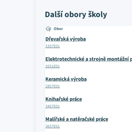
Další obory školy
Obor
Dřevařská výroba
3357E01
Elektrotechnické a strojně montážní 
2651E01
Keramická výroba
2857E01
Knihařské práce
3457E01
Malířské a natěračské práce
3657E01