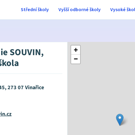
Střední školy
Vyšší odborné školy
Vysoké ško
ie SOUVIN,
+
−
škola
245, 273 07 Vinařice
in.cz