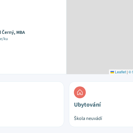
l Černý, MBA
le/ku
Leaflet
|
© 
Ubytování
Škola neuvádí