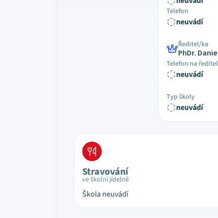
neuvádí
Telefon
neuvádí
Ředitel/ka
PhDr. Danie
Telefon na ředite
neuvádí
Typ školy
neuvádí
Stravování
ve školní jídelně
Škola neuvádí