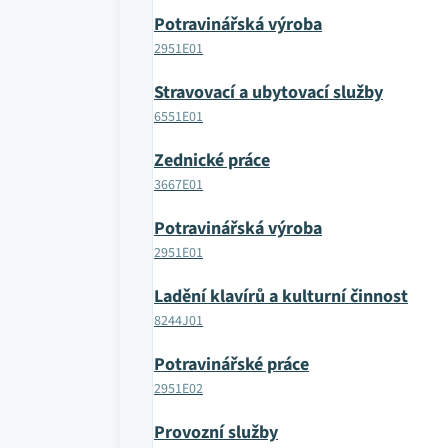
Potravinářská výroba
2951E01
Stravovací a ubytovací služby
6551E01
Zednické práce
3667E01
Potravinářská výroba
2951E01
Ladění klavírů a kulturní činnost
8244J01
Potravinářské práce
2951E02
Provozní služby