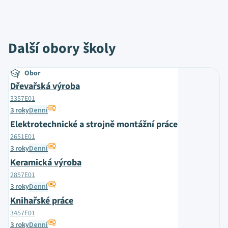
Další obory školy
Obor
Dřevařská výroba
3357E01
3 roky
Denní
Elektrotechnické a strojně montážní práce
2651E01
3 roky
Denní
Keramická výroba
2857E01
3 roky
Denní
Knihařské práce
3457E01
3 roky
Denní