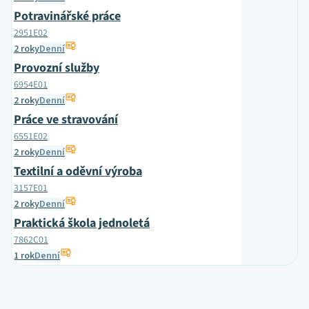
Potravinářské práce
2951E02
2 roky
Denní
Provozní služby
6954E01
2 roky
Denní
Práce ve stravování
6551E02
2 roky
Denní
Textilní a oděvní výroba
3157E01
2 roky
Denní
Praktická škola jednoletá
7862C01
1 rok
Denní