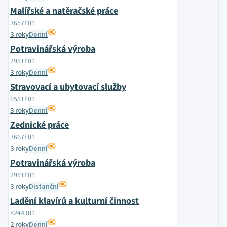
Malířské a natěračské práce
3657E01
3 roky
Denní
Potravinářská výroba
2951E01
3 roky
Denní
Stravovací a ubytovací služby
6551E01
3 roky
Denní
Zednické práce
3667E01
3 roky
Denní
Potravinářská výroba
2951E01
3 roky
Distanční
Ladění klavírů a kulturní činnost
8244J01
2 roky
Denní