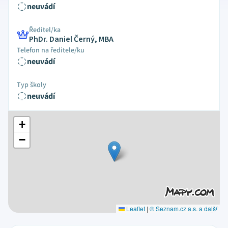
neuvádí
Ředitel/ka
PhDr. Daniel Černý, MBA
Telefon na ředitele/ku
neuvádí
Typ školy
neuvádí
+
−
Leaflet
|
© Seznam.cz a.s. a další