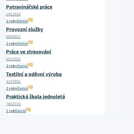
Potravinářské práce
2951E02
2 roky
Denní
Provozní služby
6954E01
2 roky
Denní
Práce ve stravování
6551E02
2 roky
Denní
Textilní a oděvní výroba
3157E01
2 roky
Denní
Praktická škola jednoletá
7862C01
1 rok
Denní