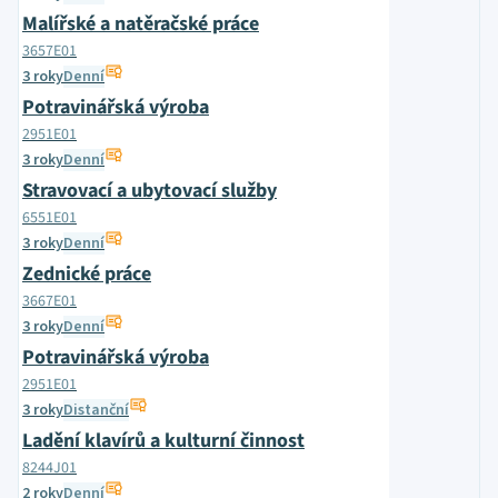
Malířské a natěračské práce
3657E01
3 roky
Denní
Potravinářská výroba
2951E01
3 roky
Denní
Stravovací a ubytovací služby
6551E01
3 roky
Denní
Zednické práce
3667E01
3 roky
Denní
Potravinářská výroba
2951E01
3 roky
Distanční
Ladění klavírů a kulturní činnost
8244J01
2 roky
Denní