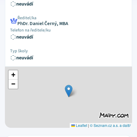
neuvádí
Ředitel/ka
PhDr. Daniel Černý, MBA
Telefon na ředitele/ku
neuvádí
Typ školy
neuvádí
+
−
Leaflet
|
© Seznam.cz a.s. a další