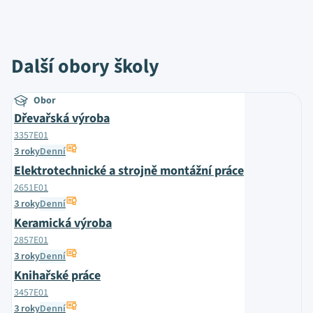
Další obory školy
Obor
Dřevařská výroba
3357E01
3 roky
Denní
Elektrotechnické a strojně montážní práce
2651E01
3 roky
Denní
Keramická výroba
2857E01
3 roky
Denní
Knihařské práce
3457E01
3 roky
Denní