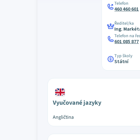
Telefon
460 460 601
Ředitel/ka
Ing. Marké
Telefon na ře
601 085 877
Typ školy
Státní
Vyučované jazyky
Angličtina