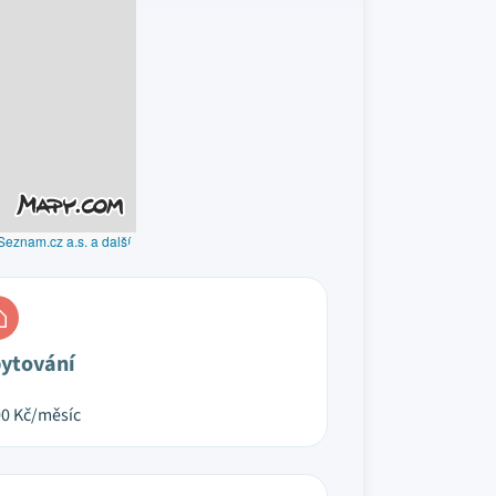
Seznam.cz a.s. a další
ytování
00
Kč/měsíc