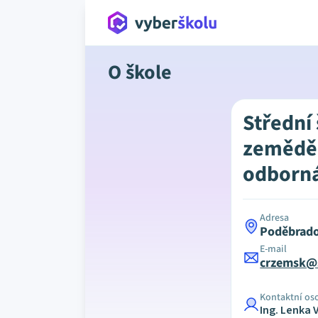
O škole
Střední
zeměděl
odborná
Adresa
Poděbrado
E-mail
crzemsk@s
Kontaktní os
Ing. Lenka 