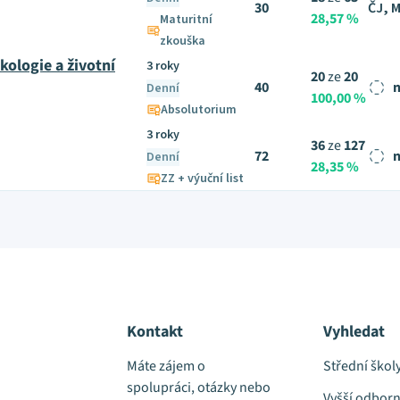
30
ČJ, 
28,57 %
Maturitní
zkouška
kologie a životní
3 roky
20
ze
20
40
n
Denní
100,00 %
Absolutorium
3 roky
36
ze
127
72
n
Denní
28,35 %
ZZ + výuční list
Kontakt
Vyhledat
Máte zájem o
Střední škol
spolupráci, otázky nebo
Vyšší odborn