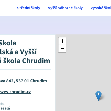
Střední školy
Vyšší odborné školy
Vysoké ško
 škola
+
−
ská a Vyšší
 škola Chrudim
va 842, 537 01 Chrudim
zes-chrudim.cz
oba
Veselá