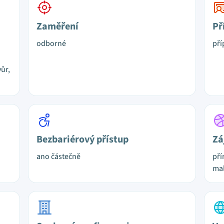
Zaměření
Př
odborné
pří
ůr,
Bezbariérový přístup
Zá
ano částečně
pří
mal