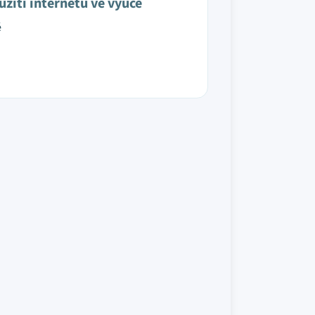
užití internetu ve výuce
é