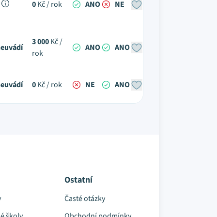
M
0
Kč / rok
ANO
NE
3 000
Kč /
euvádí
ANO
ANO
rok
euvádí
0
Kč / rok
NE
ANO
Ostatní
y
Časté otázky
é školy
Obchodní podmínky