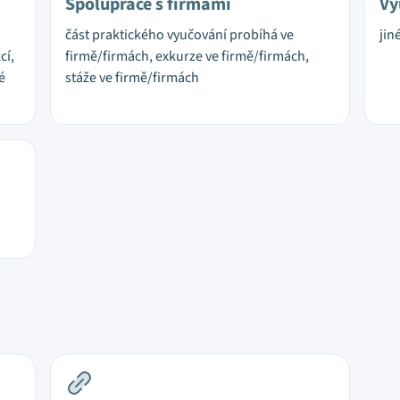
Spolupráce s firmami
Vy
část praktického vyučování probíhá ve
jin
cí,
firmě/firmách, exkurze ve firmě/firmách,
é
stáže ve firmě/firmách