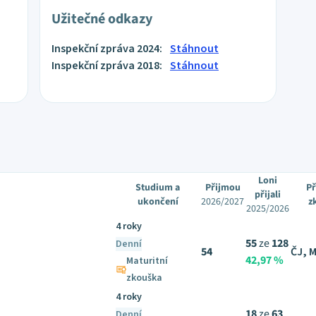
Užitečné odkazy
Inspekční zpráva 2024:
Stáhnout
Inspekční zpráva 2018:
Stáhnout
Loni
Studium a
Přijmou
Př
přijali
ukončení
2026/2027
z
2025/2026
4 roky
55
ze
128
Denní
54
ČJ, 
42,97 %
Maturitní
zkouška
4 roky
18
ze
63
Denní