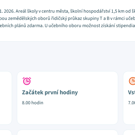
17. 1. 2026. Areál školy v centru města, školní hospodářství 1,5 km o
obou zemědělských oborů řidičský průkaz skupiny T a B v rámci uč
učebních plánů zdarma. U učebního oboru možnost získání stipendia
Začátek první hodiny
Vs
8.00 hodin
7.0