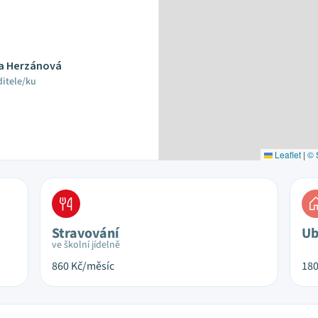
ta Herzánová
ditele/ku
Leaflet
|
© 
Stravování
Ub
ve školní jídelně
860
Kč/měsíc
18