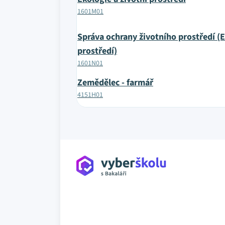
1601M01
Správa ochrany životního prostředí (E
prostředí)
1601N01
Zemědělec - farmář
4151H01