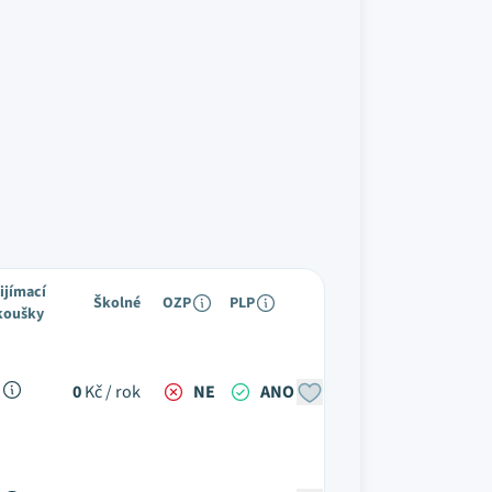
ijímací
Školné
OZP
PLP
koušky
M
0
Kč / rok
NE
ANO