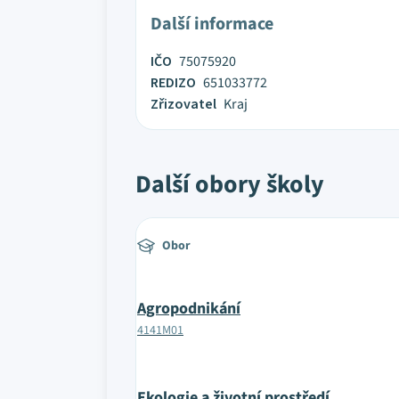
Další informace
IČO
75075920
REDIZO
651033772
Zřizovatel
Kraj
Další obory školy
Obor
Agropodnikání
4141M01
Ekologie a životní prostředí