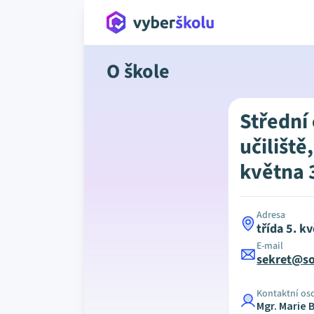
O škole
Střední
učiliště,
května 
Adresa
třída 5. k
E-mail
sekret@so
Kontaktní os
Mgr. Marie