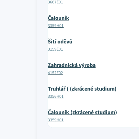
3667E01
Čalouník
3359H01
Šití oděvů
3159E01
Zahradnická výroba
4152E02
Truhlář ( (zkrácené studium)
3356H01
Čalouník (zkrácené studium)
3359H01