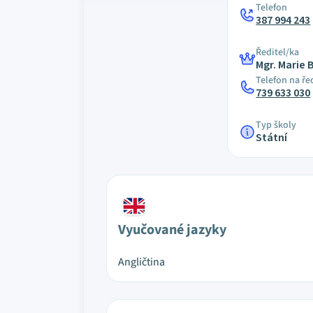
Telefon
387 994 243
Ředitel/ka
Mgr. Marie
Telefon na ře
739 633 030
Typ školy
Státní
Vyučované jazyky
Angličtina