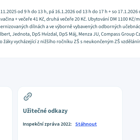
1.2025 od 9 h do 13 h, pá 16.1.2026 od 13 h do 17 h + so 17.1.2026 od
vačina + večeře 41 Kč, druhá večeře 20 Kč. Ubytování DM 1100 Kč/mě
ernizovaných dílnách a ve výborně vybavených odborných učebnách v
lbert, Jednota, DpS Hvízdal, DpS Máj, Menza JU, Compass Group Cze
pro žáky vycházející z nižšího ročníku ZŠ s neukončeným ZŠ vzděl
Užitečné odkazy
Inspekční zpráva 2022:
Stáhnout