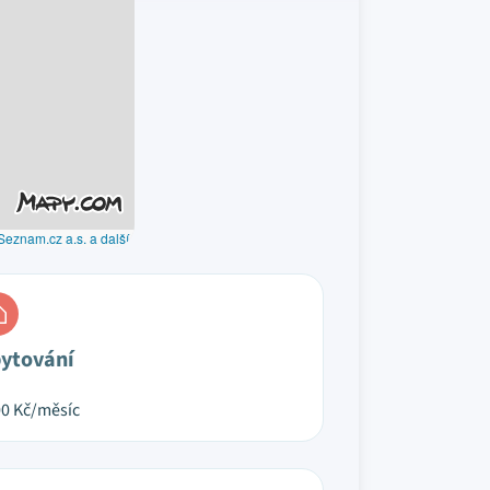
Seznam.cz a.s. a další
ytování
00
Kč/měsíc