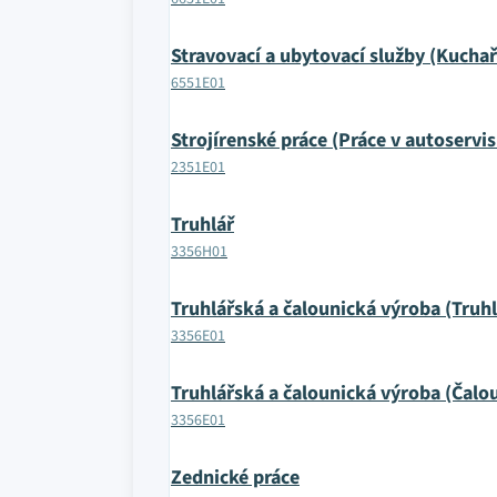
Stravovací a ubytovací služby (Kuchař
6551E01
Strojírenské práce (Práce v autoservis
2351E01
Truhlář
3356H01
Truhlářská a čalounická výroba (Truh
3356E01
Truhlářská a čalounická výroba (Čalo
3356E01
Zednické práce