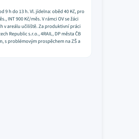
 9 h do 13 h. Vl. jídelna: oběd 40 Kč, pro
s., INT 900 Kč/měs. V rámci OV se žáci
 areálu učiliště. Za produktivní práci
ch Republic s.r.o., 4RAIL, DP města ČB
áním, s problémovým prospěchem na ZŠ a