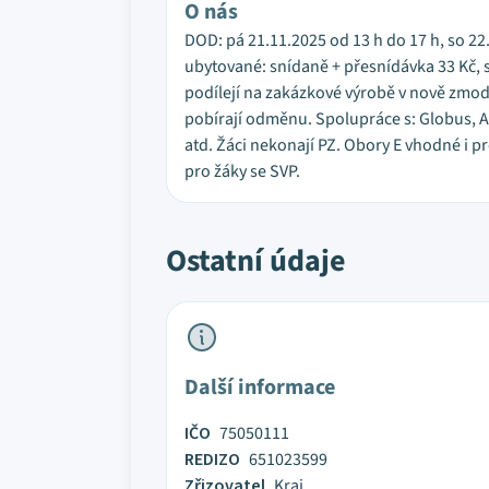
O nás
DOD: pá 21.11.2025 od 13 h do 17 h, so 22.1
ubytované: snídaně + přesnídávka 33 Kč, s
podílejí na zakázkové výrobě v nově zmod
pobírají odměnu. Spolupráce s: Globus, A
atd. Žáci nekonají PZ. Obory E vhodné i 
pro žáky se SVP.
Ostatní údaje
Další informace
IČO
75050111
REDIZO
651023599
Zřizovatel
Kraj