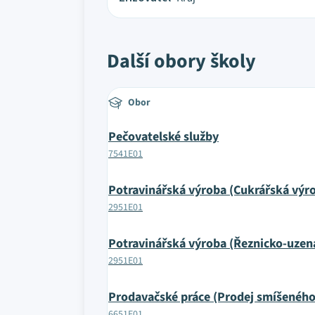
Další obory školy
Obor
Pečovatelské služby
7541E01
Potravinářská výroba (Cukrářská výr
2951E01
Potravinářská výroba (Řeznicko-uzen
2951E01
Prodavačské práce (Prodej smíšeného
6651E01