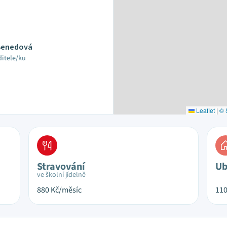
 Benedová
ditele/ku
Leaflet
|
© 
Stravování
Ub
ve školní jídelně
880
Kč/měsíc
11