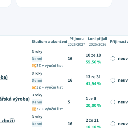
Přijmou
Loni přijali
Studium a ukončení
Přijímací
2026/2027
2025/2026
3 roky
10
ze
18
16
neuv
Denní
55,56 %
ZZ + výuční list
3 roky
oba)
13
ze
31
16
neuv
Denní
41,94 %
ZZ + výuční list
3 roky
ářská výroba)
1
ze
5
5
neuv
Denní
20,00 %
ZZ + výuční list
3 roky
 zboží)
2
ze
11
16
neuv
Denní
18,18 %