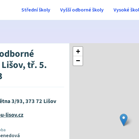
Střední školy
Vyšší odborné školy
Vysoké ško
 odborné
+
−
 Lišov, tř. 5.
3
větna 3/93, 373 72 Lišov
u-lisov.cz
oba
 Benedová