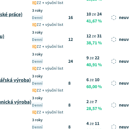
ZZ + výuční list
3 roky
ské práce)
10
ze
24
16
neuv
Denní
41,67 %
ZZ + výuční list
3 roky
u)
12
ze
31
12
neuv
Denní
38,71 %
ZZ + výuční list
3 roky
9
ze
22
24
neuv
Denní
40,91 %
ZZ + výuční list
3 roky
lářská výroba)
6
ze
10
8
neuv
Denní
60,00 %
ZZ + výuční list
3 roky
unická výroba)
2
ze
7
8
neuv
Denní
28,57 %
ZZ + výuční list
3 roky
4
ze
11
8
neuv
Denní