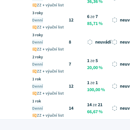
36,36 %
ZZ + výuční list
3 roky
6
ze
7
12
neuv
Denní
85,71 %
ZZ + výuční list
3 roky
8
neuvádí
neuv
Denní
ZZ + výuční list
2 roky
1
ze
5
7
neuv
Denní
20,00 %
ZZ + výuční list
1 rok
1
ze
1
12
neuv
Denní
100,00 %
ZZ + výuční list
1 rok
14
ze
21
14
neuv
Denní
66,67 %
ZZ + výuční list