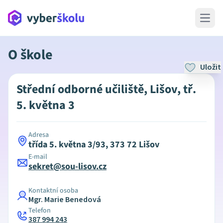
Open 
O škole
Uložit
Střední odborné učiliště, Lišov, tř.
5. května 3
Adresa
třída 5. května 3/93, 373 72 Lišov
E-mail
sekret@sou-lisov.cz
Kontaktní osoba
Mgr. Marie Benedová
Telefon
387 994 243