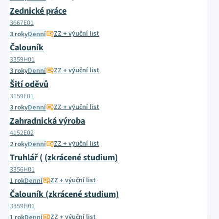
Zednické práce
3667E01
ZZ + výuční list
3 roky
Denní
Čalouník
3359H01
ZZ + výuční list
3 roky
Denní
Šití oděvů
3159E01
ZZ + výuční list
3 roky
Denní
Zahradnická výroba
4152E02
ZZ + výuční list
2 roky
Denní
Truhlář ( (zkrácené studium)
3356H01
ZZ + výuční list
1 rok
Denní
Čalouník (zkrácené studium)
3359H01
ZZ + výuční list
1 rok
Denní