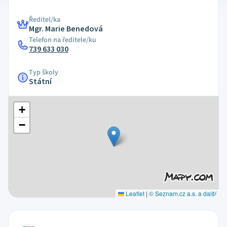
Ředitel/ka
Mgr. Marie Benedová
Telefon na ředitele/ku
739 633 030
Typ školy
Státní
+
−
Leaflet
|
© Seznam.cz a.s. a další