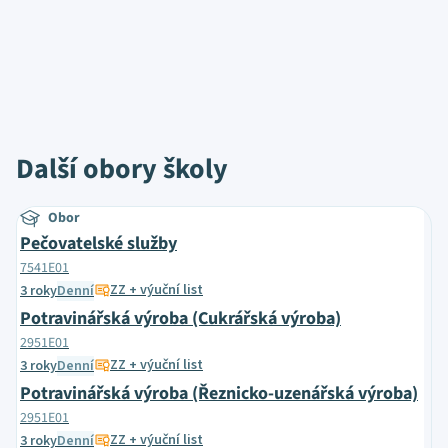
Další obory školy
Obor
Pečovatelské služby
7541E01
ZZ + výuční list
3 roky
Denní
Potravinářská výroba (Cukrářská výroba)
2951E01
ZZ + výuční list
3 roky
Denní
Potravinářská výroba (Řeznicko-uzenářská výroba)
2951E01
ZZ + výuční list
3 roky
Denní