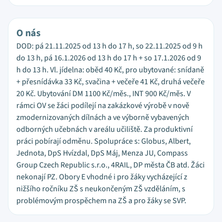
O nás
DOD: pá 21.11.2025 od 13 h do 17 h, so 22.11.2025 od 9 h
do 13 h, pá 16.1.2026 od 13 h do 17 h + so 17.1.2026 od 9
h do 13 h. Vl. jídelna: oběd 40 Kč, pro ubytované: snídaně
+ přesnídávka 33 Kč, svačina + večeře 41 Kč, druhá večeře
20 Kč. Ubytování DM 1100 Kč/měs., INT 900 Kč/měs. V
rámci OV se žáci podílejí na zakázkové výrobě v nově
zmodernizovaných dílnách a ve výborně vybavených
odborných učebnách v areálu učiliště. Za produktivní
práci pobírají odměnu. Spolupráce s: Globus, Albert,
Jednota, DpS Hvízdal, DpS Máj, Menza JU, Compass
Group Czech Republic s.r.o., 4RAIL, DP města ČB atd. Žáci
nekonají PZ. Obory E vhodné i pro žáky vycházející z
nižšího ročníku ZŠ s neukončeným ZŠ vzděláním, s
problémovým prospěchem na ZŠ a pro žáky se SVP.