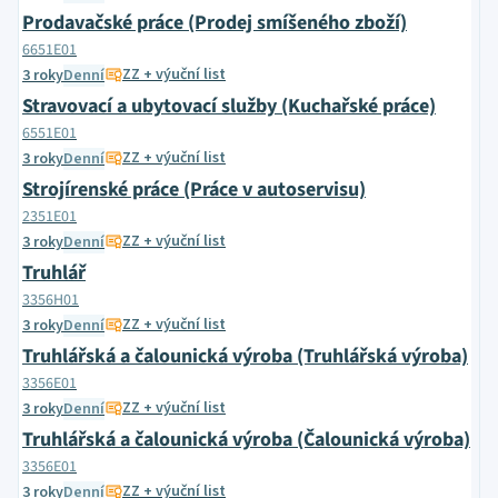
Prodavačské práce (Prodej smíšeného zboží)
6651E01
ZZ + výuční list
3 roky
Denní
Stravovací a ubytovací služby (Kuchařské práce)
6551E01
ZZ + výuční list
3 roky
Denní
Strojírenské práce (Práce v autoservisu)
2351E01
ZZ + výuční list
3 roky
Denní
Truhlář
3356H01
ZZ + výuční list
3 roky
Denní
Truhlářská a čalounická výroba (Truhlářská výroba)
3356E01
ZZ + výuční list
3 roky
Denní
Truhlářská a čalounická výroba (Čalounická výroba)
3356E01
ZZ + výuční list
3 roky
Denní