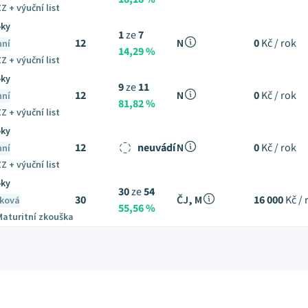
Z + výuční list
oky
1
ze
7
12
N
0
Kč / rok
nní
14,29 %
Z + výuční list
oky
9
ze
11
12
N
0
Kč / rok
nní
81,82 %
Z + výuční list
oky
12
neuvádí
N
0
Kč / rok
nní
Z + výuční list
oky
30
ze
54
30
ČJ, M
16 000
Kč / 
ková
55,56 %
Maturitní zkouška