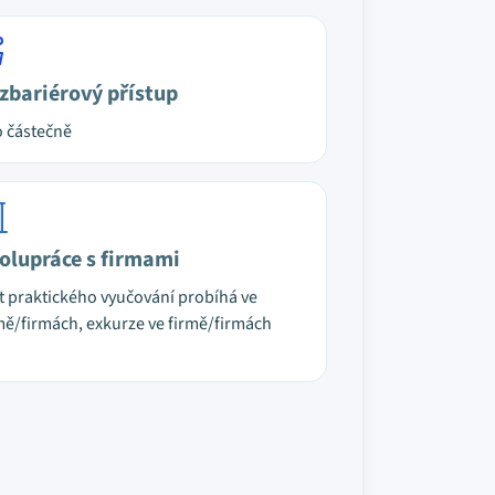
zbariérový přístup
 částečně
olupráce s firmami
t praktického vyučování probíhá ve
mě/firmách, exkurze ve firmě/firmách