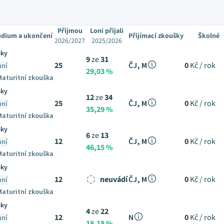
Přijmou
Loni přijali
udium a ukončení
Přijímací zkoušky
Školné
2026/2027
2025/2026
oky
9
ze
31
25
ČJ, M
0
Kč / rok
nní
29,03 %
Maturitní zkouška
oky
12
ze
34
25
ČJ, M
0
Kč / rok
nní
35,29 %
Maturitní zkouška
oky
6
ze
13
12
ČJ, M
0
Kč / rok
nní
46,15 %
Maturitní zkouška
oky
12
neuvádí
ČJ, M
0
Kč / rok
nní
Maturitní zkouška
oky
4
ze
22
12
N
0
Kč / rok
nní
18,18 %