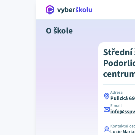
O škole
Střední 
Podorli
centrum
Adresa
Pulická 6
E-mail
info@sspv
Kontaktní os
Lucie Mark