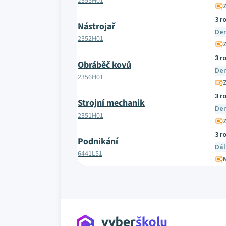
2355H01
Z
3 r
Nástrojař
De
2352H01
Z
3 r
Obráběč kovů
De
2356H01
Z
3 r
Strojní mechanik
De
2351H01
Z
3 r
Podnikání
Dál
6441L51