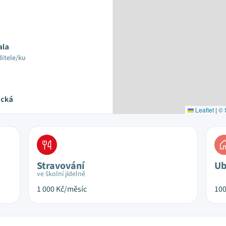
ala
ditele/ku
ická
Leaflet
|
© 
Stravování
Ub
ve školní jídelně
1 000
Kč/měsíc
10