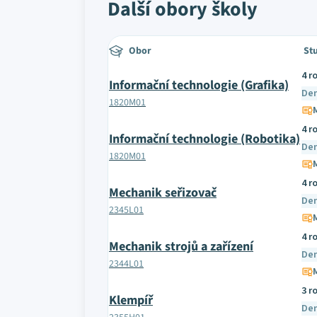
Další obory školy
Obor
St
4 r
Informační technologie (Grafika)
De
1820M01
4 r
Informační technologie (Robotika)
De
1820M01
4 r
Mechanik seřizovač
De
2345L01
4 r
Mechanik strojů a zařízení
De
2344L01
3 r
Klempíř
De