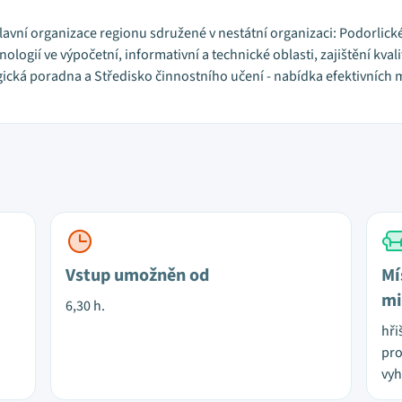
lavní organizace regionu sdružené v nestátní organizaci: Podorlick
ologií ve výpočetní, informativní a technické oblasti, zajištění kval
gická poradna a Středisko činnostního učení - nabídka efektivních 
Vstup umožněn od
Mí
mi
6,30 h.
hři
pro
vyh