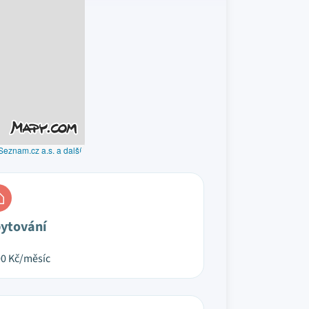
Seznam.cz a.s. a další
ytování
00
Kč/měsíc