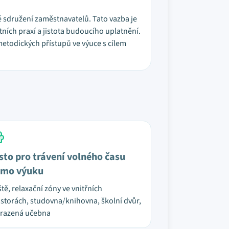
é sdružení zaměstnavatelů. Tato vazba je
itních praxí a jistota budoucího uplatnění.
metodických přístupů ve výuce s cílem
sto pro trávení volného času
mo výuku
ště, relaxační zóny ve vnitřních
storách, studovna/knihovna, školní dvůr,
razená učebna