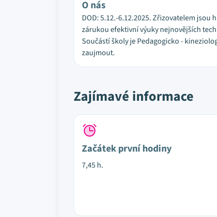
O nás
DOD: 5.12.-6.12.2025. Zřizovatelem jsou h
zárukou efektivní výuky nejnovějších techn
Součástí školy je Pedagogicko - kineziolo
zaujmout.
Zajímavé informace
Začátek první hodiny
7,45 h.