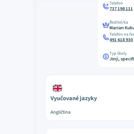
Telefon
737 198 111
Ředitel/ka
Marian Kub
Telefon na ře
491 618 930
Typ školy
Jiný, specif
Vyučované jazyky
Angličtina