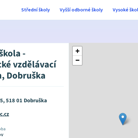
Střední školy
Vyšší odborné školy
Vysoké ško
škola -
+
−
cké vzdělávací
, Dobruška
95, 518 01 Dobruška
c.cz
oba
ov