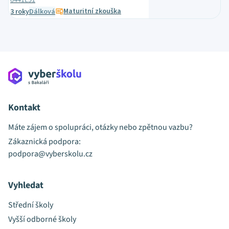
6441L51
Maturitní zkouška
3 roky
Dálková
Kontakt
Máte zájem o spolupráci, otázky nebo zpětnou vazbu?
Zákaznická podpora:
podpora@vyberskolu.cz
Vyhledat
Střední školy
Vyšší odborné školy