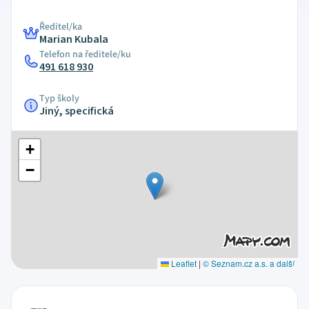
Ředitel/ka
Marian Kubala
Telefon na ředitele/ku
491 618 930
Typ školy
Jiný, specifická
+
−
Leaflet
|
© Seznam.cz a.s. a další