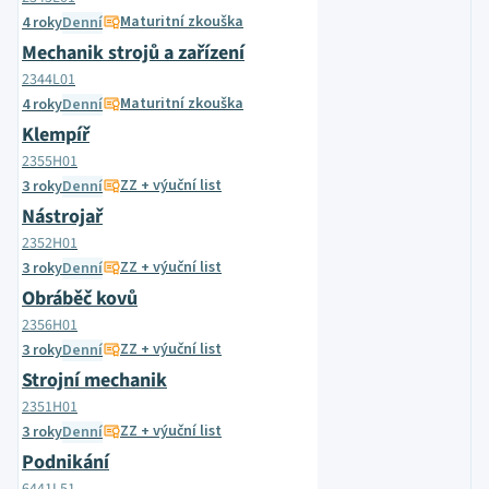
Maturitní zkouška
4 roky
Denní
Mechanik strojů a zařízení
2344L01
Maturitní zkouška
4 roky
Denní
Klempíř
2355H01
ZZ + výuční list
3 roky
Denní
Nástrojař
2352H01
ZZ + výuční list
3 roky
Denní
Obráběč kovů
2356H01
ZZ + výuční list
3 roky
Denní
Strojní mechanik
2351H01
ZZ + výuční list
3 roky
Denní
Podnikání