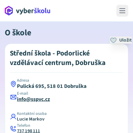
Open 
O škole
Uložit
Střední škola - Podorlické
vzdělávací centrum, Dobruška
Adresa
Pulická 695, 518 01 Dobruška
E-mail
info@sspvc.cz
Kontaktní osoba
Lucie Markov
Telefon
737 198 111