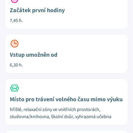
Začátek první hodiny
7,45 h.
Vstup umožněn od
6,30 h.
Místo pro trávení volného času mimo výuku
hřiště, relaxační zóny ve vnitřních prostorách,
studovna/knihovna, školní dvůr, vyhrazená učebna