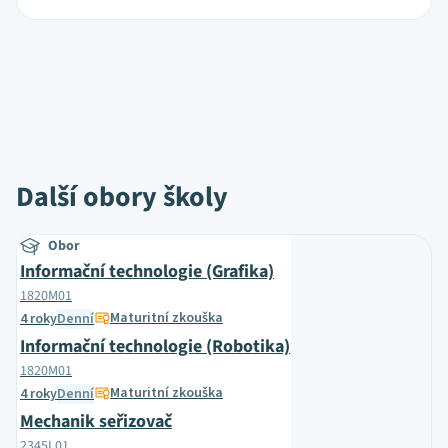
Další obory školy
Obor
Informační technologie (Grafika)
1820M01
Maturitní zkouška
4 roky
Denní
Informační technologie (Robotika)
1820M01
Maturitní zkouška
4 roky
Denní
Mechanik seřizovač
2345L01