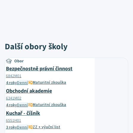
Další obory školy
Obor
Bezpečnostně právní činnost
6842M01
Maturitní zkouška
4 roky
Denní
Obchodní akademie
6341M02
Maturitní zkouška
4 roky
Denní
Kuchař - číšník
6551H01
ZZ + výuční list
3 roky
Denní