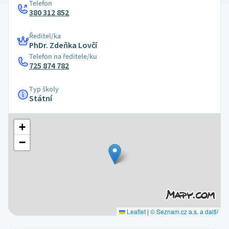
Telefon
380 312 852
Ředitel/ka
PhDr. Zdeňka Lovčí
Telefon na ředitele/ku
725 874 782
Typ školy
Státní
+
−
Leaflet
|
© Seznam.cz a.s. a další