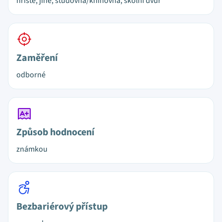
hřiště, jiné, studovna/knihovna, školní dvůr
Zaměření
odborné
Způsob hodnocení
známkou
Bezbariérový přístup