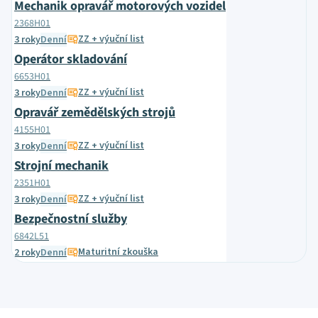
Mechanik opravář motorových vozidel
2368H01
ZZ + výuční list
3 roky
Denní
Operátor skladování
6653H01
ZZ + výuční list
3 roky
Denní
Opravář zemědělských strojů
4155H01
ZZ + výuční list
3 roky
Denní
Strojní mechanik
2351H01
ZZ + výuční list
3 roky
Denní
Bezpečnostní služby
6842L51
Maturitní zkouška
2 roky
Denní