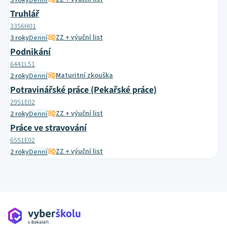
3 roky
Denní
Truhlář
3356H01
ZZ + výuční list
3 roky
Denní
Podnikání
6441L51
Maturitní zkouška
2 roky
Denní
Potravinářské práce (Pekařské práce)
2951E02
ZZ + výuční list
2 roky
Denní
Práce ve stravování
6551E02
ZZ + výuční list
2 roky
Denní