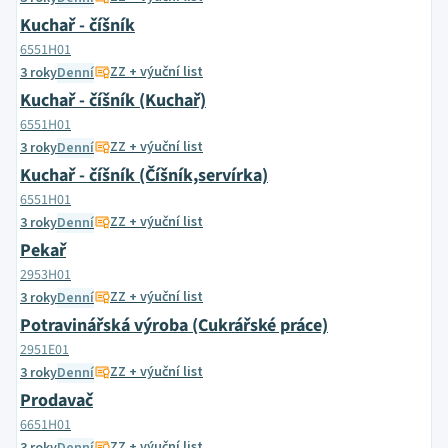
Kuchař - číšník
6551H01
ZZ + výuční list
3 roky
Denní
Kuchař - číšník (Kuchař)
6551H01
ZZ + výuční list
3 roky
Denní
Kuchař - číšník (Číšník,servírka)
6551H01
ZZ + výuční list
3 roky
Denní
Pekař
2953H01
ZZ + výuční list
3 roky
Denní
Potravinářská výroba (Cukrářské práce)
2951E01
ZZ + výuční list
3 roky
Denní
Prodavač
6651H01
ZZ + výuční list