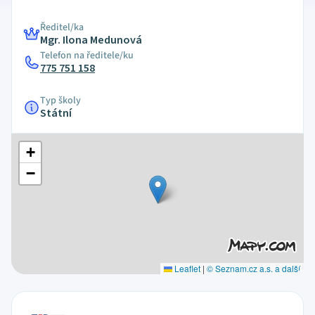
Ředitel/ka
Mgr. Ilona Medunová
Telefon na ředitele/ku
775 751 158
Typ školy
Státní
+
−
Leaflet
|
© Seznam.cz a.s. a další