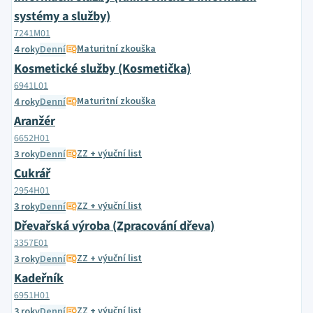
systémy a služby)
7241M01
Maturitní zkouška
4 roky
Denní
Kosmetické služby (Kosmetička)
6941L01
Maturitní zkouška
4 roky
Denní
Aranžér
6652H01
ZZ + výuční list
3 roky
Denní
Cukrář
2954H01
ZZ + výuční list
3 roky
Denní
Dřevařská výroba (Zpracování dřeva)
3357E01
ZZ + výuční list
3 roky
Denní
Kadeřník
6951H01
ZZ + výuční list
3 roky
Denní