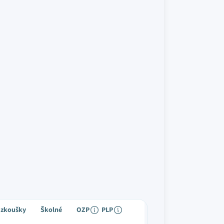
í zkoušky
Školné
OZP
PLP