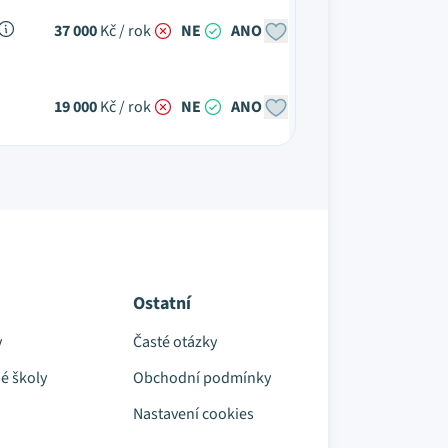
37 000
Kč / rok
NE
ANO
19 000
Kč / rok
NE
ANO
Ostatní
y
Časté otázky
é školy
Obchodní podmínky
Nastavení cookies