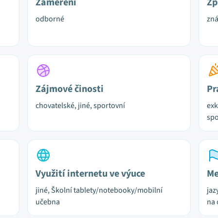
Zaměření
Zp
odborné
zn
Zájmové činosti
Pr
chovatelské, jiné, sportovní
exk
spo
Využití internetu ve výuce
Me
jiné, Školní tablety/notebooky/mobilní
jaz
učebna
na 