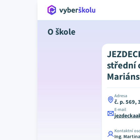
O škole
JEZDEC
střední
Mariáns
Adresa
č. p. 569,
E-mail
jezdeckaa
Kontaktní os
Ing. Martin