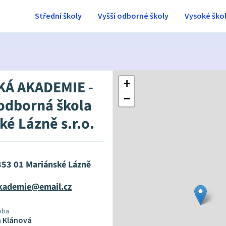
Střední školy
Vyšší odborné školy
Vysoké ško
KÁ AKADEMIE -
+
−
 odborná škola
ké Lázně s.r.o.
 353 01 Mariánské Lázně
kademie@email.cz
oba
a Klánová