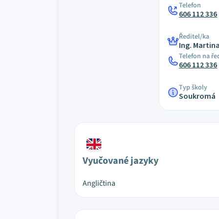
Telefon
606 112 336
Ředitel/ka
Ing. Martin
Telefon na ře
606 112 336
Typ školy
Soukromá
Vyučované jazyky
Angličtina