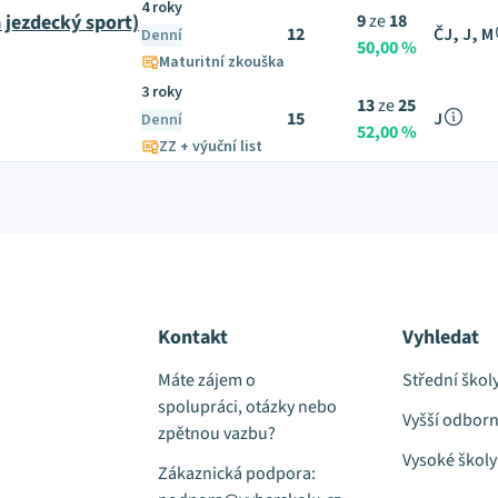
4 roky
 jezdecký sport)
9
ze
18
12
ČJ, J, M
Denní
50,00 %
Maturitní zkouška
3 roky
13
ze
25
15
J
Denní
52,00 %
ZZ + výuční list
Kontakt
Vyhledat
Máte zájem o
Střední škol
spolupráci, otázky nebo
Vyšší odborn
zpětnou vazbu?
Vysoké školy
Zákaznická podpora: