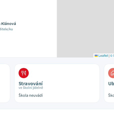
a Klánová
ditele/ku
Leaflet
|
© 
Stravování
Ub
ve školní jídelně
Škola neuvádí
Ško