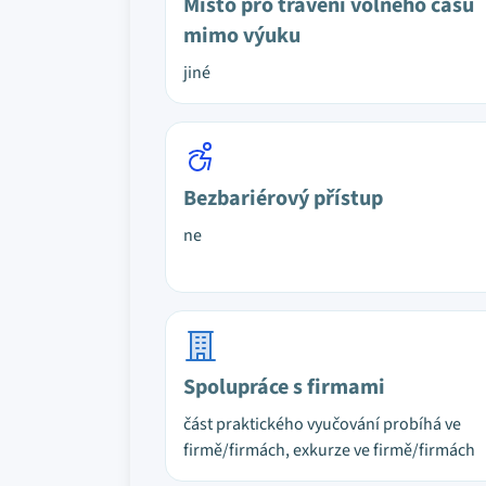
Místo pro trávení volného času
mimo výuku
jiné
Bezbariérový přístup
ne
Spolupráce s firmami
část praktického vyučování probíhá ve
firmě/firmách, exkurze ve firmě/firmách