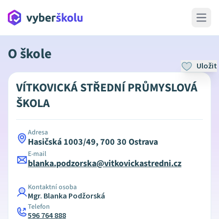
Open 
O škole
Uložit
VÍTKOVICKÁ STŘEDNÍ PRŮMYSLOVÁ
ŠKOLA
Adresa
Hasičská 1003/49, 700 30 Ostrava
E-mail
blanka.podzorska@vitkovickastredni.cz
Kontaktní osoba
Mgr. Blanka Podžorská
Telefon
596 764 888