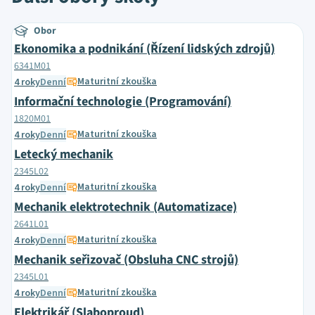
Obor
Ekonomika a podnikání (Řízení lidských zdrojů)
6341M01
Maturitní zkouška
4 roky
Denní
Informační technologie (Programování)
1820M01
Maturitní zkouška
4 roky
Denní
Letecký mechanik
2345L02
Maturitní zkouška
4 roky
Denní
Mechanik elektrotechnik (Automatizace)
2641L01
Maturitní zkouška
4 roky
Denní
Mechanik seřizovač (Obsluha CNC strojů)
2345L01
Maturitní zkouška
4 roky
Denní
Elektrikář (Slaboproud)