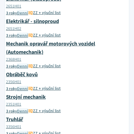
2651H01
ZZ + výuční list
3 roky
Denní
Elektrikář - silnoproud
2651H02
ZZ + výuční list
3 roky
Denní
Mechanik opravář motorových vozidel
(Automechanik)
2368H01
ZZ + výuční list
3 roky
Denní
Obráběč kovů
2356H01
ZZ + výuční list
3 roky
Denní
Strojní mechanik
2351H01
ZZ + výuční list
3 roky
Denní
Truhlář
3356H01
ZZ + výuční list
3 roky
Denní